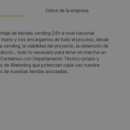
Datos de la empresa
Teléfono:
taje de tiendas vending 24h a nivel nacional.
n mano y nos encargamos de todo el proceso, desde
+34605303684
a vending, la viabilidad del proyecto, la obtención de
oducto... todo lo necesario para tener en marcha un
Email:
e. Contamos con Departamento Técnico propio y
o de Marketing que potencian cada vez nuestra
info@metro24st.com
s de nuestras tiendas asociadas.
Web:
www.metro24st.com
Visitas a producto:
5618