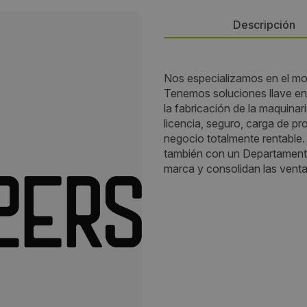
Descripción
Persona de contacto:
Nos especializamos en el mon
Tenemos soluciones llave e
METRO24st
la fabricación de la maquinari
licencia, seguro, carga de pr
Dirección:
negocio totalmente rentabl
también con un Departament
SCD Betis Florida, 7 local 8
marca y consolidan las venta
Localidad:
Alicante
Código Postal:
03007