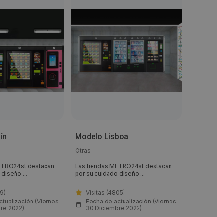
ín
Modelo Lisboa
Model
Otras
Otras
ETRO24st destacan
Las tiendas METRO24st destacan
Las tie
diseño ...
por su cuidado diseño ...
por su c
19)
Visitas (4805)
Visi
ctualización (Viernes
Fecha de actualización (Viernes
Fech
re 2022)
30 Diciembre 2022)
30 D