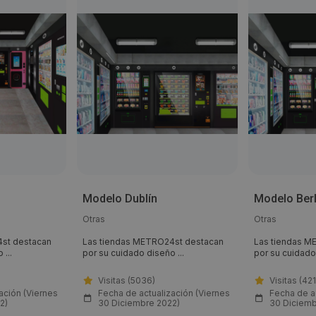
Modelo Dublín
Modelo Berl
Otras
Otras
st destacan
Las tiendas METRO24st destacan
Las tiendas M
 ...
por su cuidado diseño ...
por su cuidado 
Visitas (5036)
Visitas (42
ación (Viernes
Fecha de actualización (Viernes
Fecha de a
2)
30 Diciembre 2022)
30 Diciemb