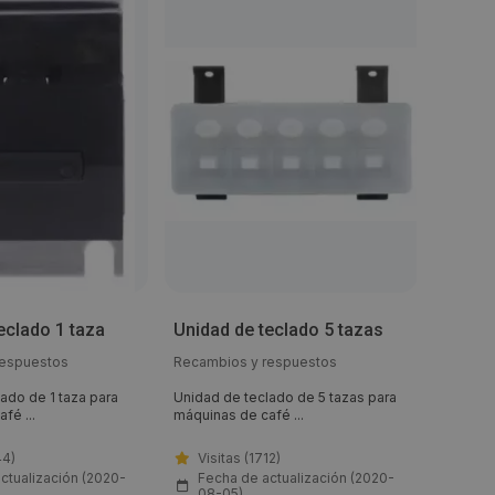
Termo
eclado 1 taza
Unidad de teclado 5 tazas
para 
respuestos
Recambios y respuestos
Recambi
ado de 1 taza para
Unidad de teclado de 5 tazas para
Termost
fé ...
máquinas de café ...
máquina
44)
Visitas (1712)
Visi
ctualización (2020-
Fecha de actualización (2020-
Fech
08-05)
08-