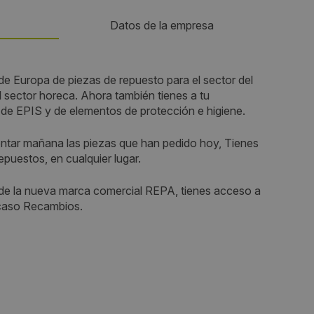
Datos de la empresa
Teléfono:
 de Europa de piezas de repuesto para el sector del
l sector horeca. Ahora también tienes a tu
689477147
 de EPIS y de elementos de protección e higiene.
Email:
ntar mañana las piezas que han pedido hoy, Tienes
epuestos, en cualquier lugar.
info@gev-online.es
 de la nueva marca comercial REPA, tienes acceso a
Web:
scaso Recambios.
www.gev-online.com/es
Visitas a producto:
3976