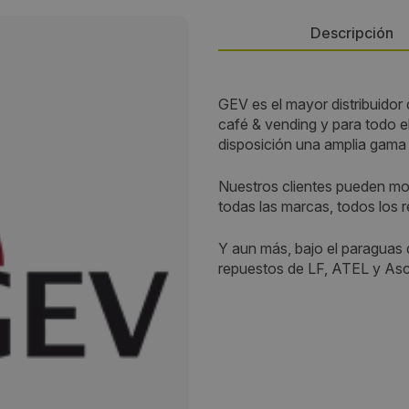
Descripción
Persona de contacto:
GEV es el mayor distribuidor
café & vending y para todo e
José Manuel Romero
disposición una amplia gama
Dirección:
Nuestros clientes pueden mo
todas las marcas, todos los r
Energía, 39-41, PI Famadas
Y aun más, bajo el paraguas
Localidad:
repuestos de LF, ATEL y A
Cornellà de Llobregat
Código Postal:
08940