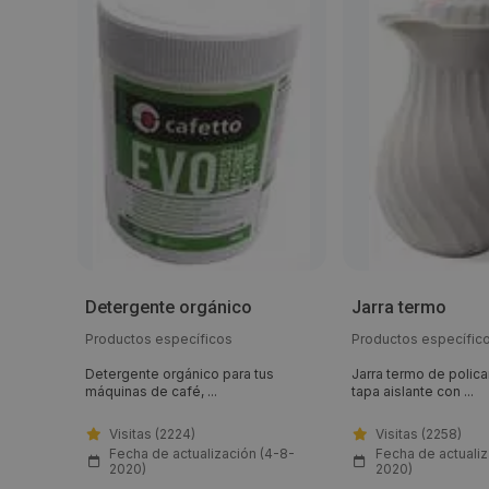
plus
Detergente orgánico
Jarra termo
SF
os
Productos específicos
Productos específic
e para
Detergente orgánico para tus
Jarra termo de polic
máquinas de café, ...
tapa aislante con ...
Visitas (2224)
Visitas (2258)
Fecha de actualización (4-8-
Fecha de actualiz
2020)
2020)