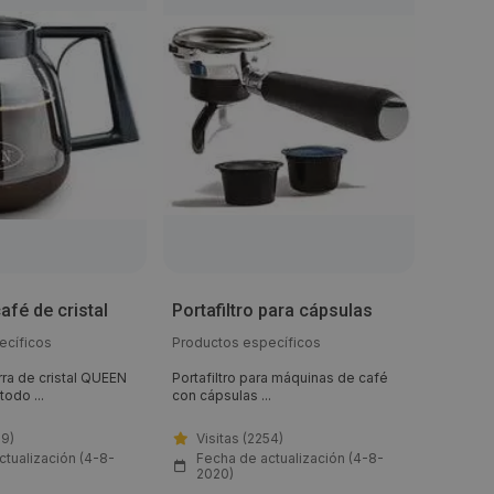
Portaf
afé de cristal
Portafiltro para cápsulas
FAP
ecíficos
Productos específicos
Product
rra de cristal QUEEN
Portafiltro para máquinas de café
Portafil
odo ...
con cápsulas ...
extracció
89)
Visitas (2254)
Visi
ctualización (4-8-
Fecha de actualización (4-8-
Fech
2020)
202