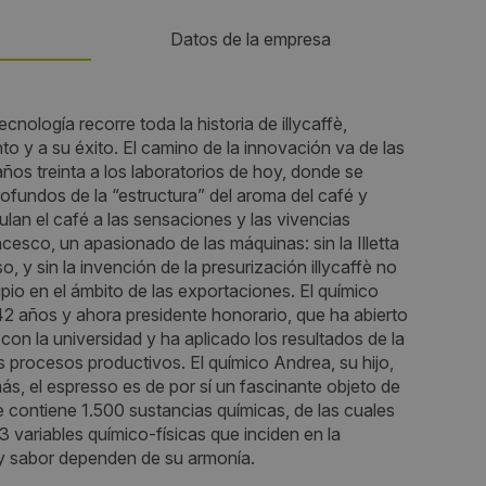
Datos de la empresa
Teléfono:
ecnología recorre toda la historia de illycaffè,
o y a su éxito. El camino de la innovación va de las
933034050
ños treinta a los laboratorios de hoy, donde se
ofundos de la “estructura” del aroma del café y
Web:
ulan el café a las sensaciones y las vivencias
ncesco, un apasionado de las máquinas: sin la Illetta
5-8
https://www.illy.com/es-es/shop/
o, y sin la invención de la presurización illycaffè no
ipio en el ámbito de las exportaciones. El químico
Horario de contacto:
42 años y ahora presidente honorario, que ha abierto
con la universidad y ha aplicado los resultados de la
Comercial
los procesos productivos. El químico Andrea, su hijo,
ás, el espresso es de por sí un fascinante objeto de
Visitas a producto:
e contiene 1.500 sustancias químicas, de las cuales
3 variables químico-físicas que inciden en la
18123
y sabor dependen de su armonía.