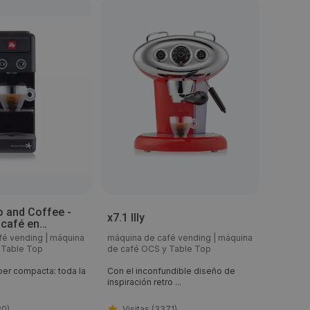
 and Coffee -
Moka r
x7.1 Illy
 café en
para i
perespresso
21908
fé vending
|
máquina
máquina de café vending
|
máquina
máquina
 Table Top
de café OCS y Table Top
de café
er compacta: toda la
Con el inconfundible diseño de
La revol
inspiración retro ...
solo lo m
80)
Visitas (3371)
Visi