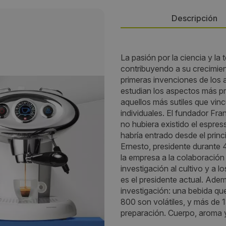
Descripción
Persona de contacto:
La pasión por la ciencia y la t
contribuyendo a su crecimient
Mireia Azuara
primeras invenciones de los a
estudian los aspectos más pr
Dirección:
aquellos más sutiles que vinc
individuales. El fundador Fra
Calle Pere Iv, 397/401 naves 
no hubiera existido el espress
habría entrado desde el princ
Localidad:
Ernesto, presidente durante 
la empresa a la colaboración 
Barcelona
investigación al cultivo y a 
es el presidente actual. Adem
Código Postal:
investigación: una bebida qu
800 son volátiles, y más de 1
08020
preparación. Cuerpo, aroma 