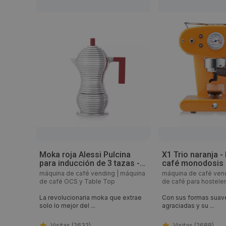
Moka roja Alessi Pulcina
X1 Trio naranja 
para inducción de 3 tazas -
café monodosis E
21908
máquina
máquina de café vending
|
máquina
máquina de café ven
de café OCS y Table Top
de café para hosteler
o de
La revolucionaria moka que extrae
Con sus formas suav
solo lo mejor del ...
agraciadas y su ...
Visitas (2632)
Visitas (2688)