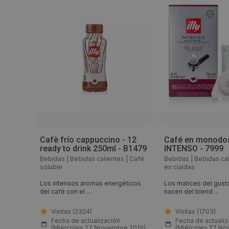
Cafè frío cappuccino - 12
Café en monodosi
ready to drink 250ml - B1479
INTENSO - 7999
|
Bebidas
|
Bebidas calientes
|
Café
Bebidas
|
Bebidas ca
soluble
en cialdas
les*
Los intensos aromas energéticos
Los matices del gust
del café con el ...
nacen del blend ...
Visitas (2324)
Visitas (1703)
(Jueves
Fecha de actualización
Fecha de actualiz
(Miércoles 27 Noviembre 2019)
(Miércoles 27 No