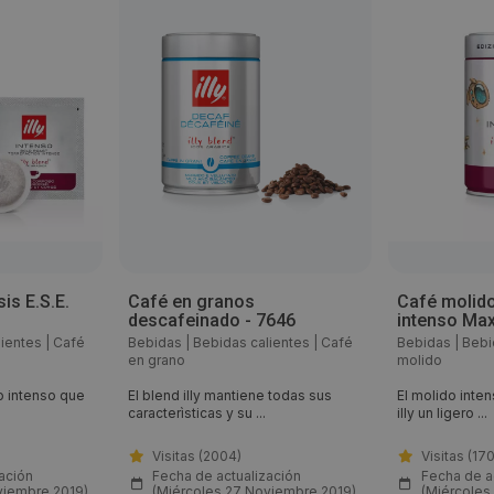
s E.S.E.
Café en granos
Café molid
descafeinado - 7646
intenso Max
lientes
|
Café
Bebidas
|
Bebidas calientes
|
Café
Bebidas
|
Bebi
en grano
molido
o intenso que
El blend illy mantiene todas sus
El molido inten
caracterìsticas y su ...
illy un ligero ...
Visitas (2004)
Visitas (17
ación
Fecha de actualización
Fecha de a
viembre 2019)
(Miércoles 27 Noviembre 2019)
(Miércoles