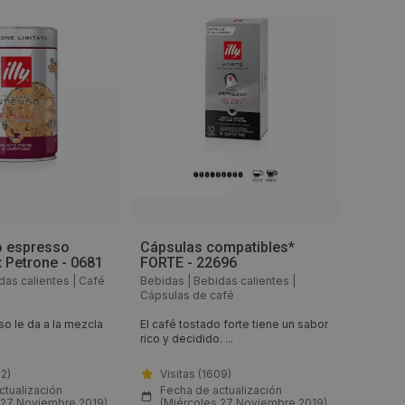
o espresso
Cápsulas compatibles*
Café e
 Petrone - 0681
FORTE - 22696
Iperes
8844
das calientes
|
Café
Bebidas
|
Bebidas calientes
|
Bebidas
Cápsulas de café
Cápsula
so le da a la mezcla
El café tostado forte tiene un sabor
El tuest
rico y decidido. ...
mezcla de
02)
Visitas (1609)
Visi
ctualización
Fecha de actualización
Fech
 27 Noviembre 2019)
(Miércoles 27 Noviembre 2019)
(Mié