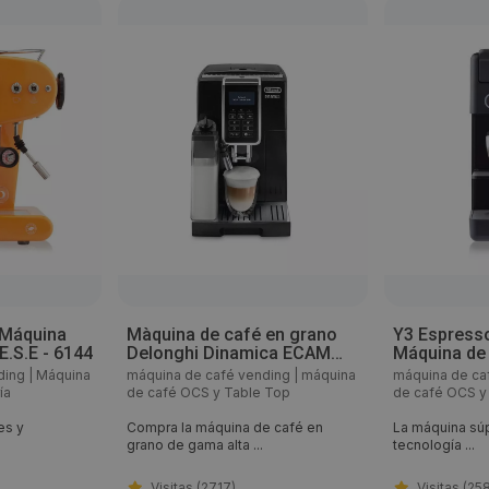
- Máquina
Màquina de café en grano
Y3 Espresso
.S.E - 6144
Delonghi Dinamica ECAM
Máquina de
350.55 - 22284
cápsulas I
ding
|
Máquina
máquina de café vending
|
máquina
máquina de ca
ía
de café OCS y Table Top
de café OCS y
es y
Compra la máquina de café en
La máquina súp
grano de gama alta ...
tecnología ...
Visitas (2717)
Visitas (25