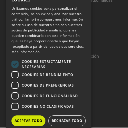
productos y servicios a través de máquinas automáticas.
Utilizamos cookies para personalizar el
INFORMACIÓN LEGAL
contenido, los anuncios y analizar nuestro
tráfico. También compartimos información
sobre su uso de nuestro sitio con nuestros
Aviso Legal
socios de publicidad y análisis, quienes
pueden combinarla con otra información
Política de Privacidad
que les haya proporcionado o que hayan
Política de Cookies
recopilado a partir del uso de sus servicios.
Más información
Política de calidad y seguridad de la información
COOKIES ESTRICTAMENTE
Contacto
NECESARIAS
COOKIES DE RENDIMIENTO
COOKIES DE PREFERENCIAS
DOSSIER Y CONTRATACIÓN
COOKIES DE FUNCIONALIDAD
Dossier 2026 (ES)
COOKIES NO CLASIFICADAS
Dossier 2026 (EN)
ACEPTAR TODO
RECHAZAR TODO