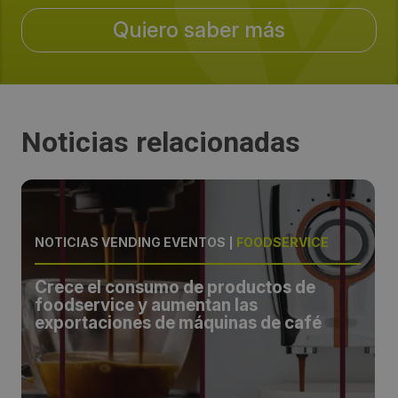
Quiero saber más
Periodicidad:
Anual
Organiza:
Noticias relacionadas
Italian exhibition group
Sectores:
heladería, café, chocolate, bollería, restauración
NOTICIAS VENDING EVENTOS
|
FOODSERVICE
automática
Crece el consumo de productos de
foodservice y aumentan las
exportaciones de máquinas de café