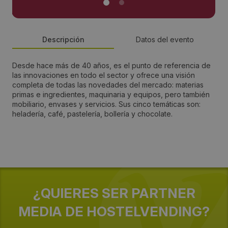
Descripción
Datos del evento
Desde hace más de 40 años, es el punto de referencia de
Dirección:
las innovaciones en todo el sector y ofrece una visión
completa de todas las novedades del mercado: materias
Fiera Di Rimini, Expo center
primas e ingredientes, maquinaria y equipos, pero también
mobiliario, envases y servicios. Sus cinco temáticas son:
heladería, café, pastelería, bollería y chocolate.
Email:
valentina.sorgente@iegexpo.it
Web del evento:
https://en.sigep.it/
¿QUIERES SER PARTNER
MEDIA DE HOSTELVENDING?
Fechas:
2025-01-18 / 2025-01-22