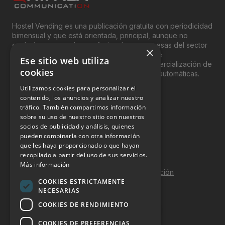
Hostel Vending es una publicación gratuita con periodicidad
bimensual y que está orientada, principal, aunque no
exclusivamente, a los profesionales y empresas del sector
×
del “Vending”; nombre con el que se conoce
Ese sitio web utiliza
genéricamente entre profesionales a la comercialización de
cookies
productos y servicios a través de máquinas automáticas.
Utilizamos cookies para personalizar el
INFORMACIÓN LEGAL
contenido, los anuncios y analizar nuestro
tráfico. También compartimos información
sobre su uso de nuestro sitio con nuestros
Aviso Legal
socios de publicidad y análisis, quienes
pueden combinarla con otra información
Política de Privacidad
que les haya proporcionado o que hayan
Política de Cookies
recopilado a partir del uso de sus servicios.
Más información
Política de calidad y seguridad de la información
COOKIES ESTRICTAMENTE
Contacto
NECESARIAS
COOKIES DE RENDIMIENTO
COOKIES DE PREFERENCIAS