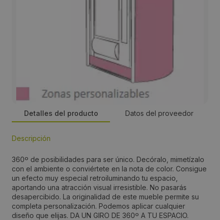
Detalles del producto
Datos del proveedor
Descripción
Persona de contacto:
360º de posibilidades para ser único. Decóralo, mimetízalo
Mª Carmen Rodríguez Andrés
con el ambiente o conviértete en la nota de color. Consigue
un efecto muy especial retroiluminando tu espacio,
aportando una atracción visual irresistible. No pasarás
Dirección:
desapercibido. La originalidad de este mueble permite su
completa personalización. Podemos aplicar cualquier
Buenos Aires, 1 Naves 6 y 7 P.I Camporroso
diseño que elijas. DA UN GIRO DE 360º A TU ESPACIO.