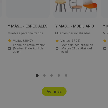
Email:
comercial@almadera.es
Y MÁS... - ESPECIALES
Y MÁS... - MOBILIARIO
Y 
Web:
Muebles personalizados
Muebles personalizados
Mue
http://espaciovending.com/
Visitas (3847)
Visitas (3703)
Fecha de actualización
Fecha de actualización
(Martes 21 de Abril del
(Martes 21 de Abril del
Horario de contacto:
2015)
2015)
8,30 a 17,30
Visitas a producto:
3545
Ver más
Fecha de publicación de producto:
Lunes 11 Noviembre 2019