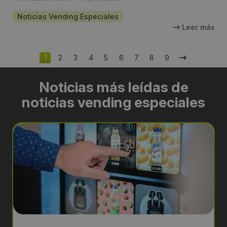
Noticias Vending Especiales
Leer más
1
2
3
4
5
6
7
8
9
Noticias más leídas de
noticias vending especiales