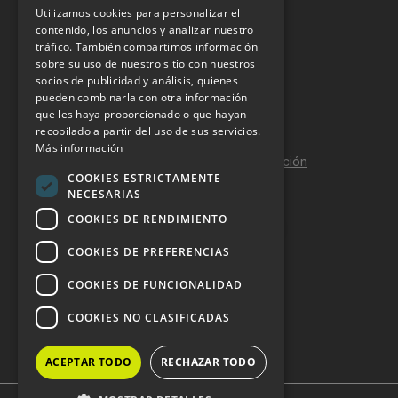
Utilizamos cookies para personalizar el
INFORMACIÓN LEGAL
contenido, los anuncios y analizar nuestro
tráfico. También compartimos información
sobre su uso de nuestro sitio con nuestros
Aviso Legal
socios de publicidad y análisis, quienes
pueden combinarla con otra información
Política de Privacidad
que les haya proporcionado o que hayan
Política de Cookies
recopilado a partir del uso de sus servicios.
Más información
Política de calidad y seguridad de la información
COOKIES ESTRICTAMENTE
Contacto
NECESARIAS
COOKIES DE RENDIMIENTO
COOKIES DE PREFERENCIAS
DOSSIER Y CONTRATACIÓN
COOKIES DE FUNCIONALIDAD
Dossier 2026 (ES)
COOKIES NO CLASIFICADAS
Dossier 2026 (EN)
ACEPTAR TODO
RECHAZAR TODO