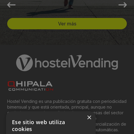
Ver más
Hostel Vending es una publicación gratuita con periodicidad
bimensual y que está orientada, principal, aunque no
exclusivamente, a los profesionales y empresas del sector
×
del “Vending”; nombre con el que se conoce
Ese sitio web utiliza
genéricamente entre profesionales a la comercialización de
cookies
productos y servicios a través de máquinas automáticas.