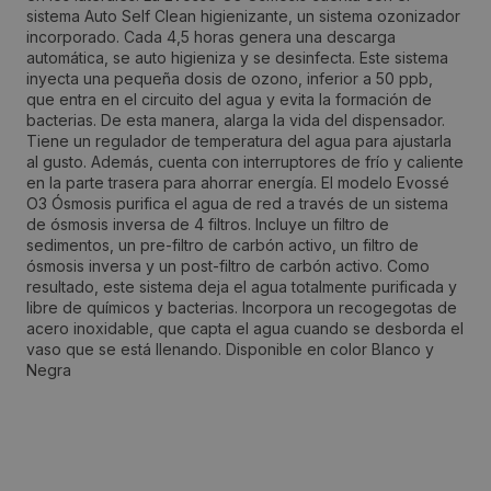
sistema Auto Self Clean higienizante, un sistema ozonizador
Sector 13
incorporado. Cada 4,5 horas genera una descarga
automática, se auto higieniza y se desinfecta. Este sistema
inyecta una pequeña dosis de ozono, inferior a 50 ppb,
Localidad:
que entra en el circuito del agua y evita la formación de
Ribarroja del Turia
bacterias. De esta manera, alarga la vida del dispensador.
Tiene un regulador de temperatura del agua para ajustarla
al gusto. Además, cuenta con interruptores de frío y caliente
Código Postal:
en la parte trasera para ahorrar energía. El modelo Evossé
O3 Ósmosis purifica el agua de red a través de un sistema
46394
de ósmosis inversa de 4 filtros. Incluye un filtro de
sedimentos, un pre-filtro de carbón activo, un filtro de
ósmosis inversa y un post-filtro de carbón activo. Como
Provincia:
resultado, este sistema deja el agua totalmente purificada y
libre de químicos y bacterias. Incorpora un recogegotas de
Valencia/València
acero inoxidable, que capta el agua cuando se desborda el
vaso que se está llenando. Disponible en color Blanco y
Negra
País:
España
Teléfono: