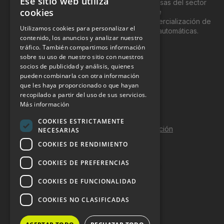
Ese sitio web utiliza
exclusivamente, a los profesionales y empresas del sector
cookies
del “Vending”; nombre con el que se conoce
genéricamente entre profesionales a la comercialización de
Utilizamos cookies para personalizar el
productos y servicios a través de máquinas automáticas.
contenido, los anuncios y analizar nuestro
tráfico. También compartimos información
INFORMACIÓN LEGAL
sobre su uso de nuestro sitio con nuestros
socios de publicidad y análisis, quienes
pueden combinarla con otra información
Aviso Legal
que les haya proporcionado o que hayan
Política de Privacidad
recopilado a partir del uso de sus servicios.
Más información
Política de Cookies
COOKIES ESTRICTAMENTE
Política de calidad y seguridad de la información
NECESARIAS
COOKIES DE RENDIMIENTO
Contacto
COOKIES DE PREFERENCIAS
COOKIES DE FUNCIONALIDAD
DOSSIER Y CONTRATACIÓN
COOKIES NO CLASIFICADAS
Dossier 2026 (ES)