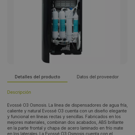
Detalles del producto
Datos del proveedor
Descripción
Persona de contacto:
Evossé O3 Osmosis. La línea de dispensadores de agua fría,
Aitor Ortiz
caliente y natural Evossé O3 cuenta con un diseño elegante
y funcional en líneas rectas y sencillas. Fabricados en los
mejores materiales, combinan dos acabados, ABS brillante
Dirección:
en la parte frontal y chapa de acero laminado en frío mate
en los laterales. La Evossé O3 Osmosis cuenta con el
Dels Matalafers, 29 P.I. Masia San Antonio de Poyo,