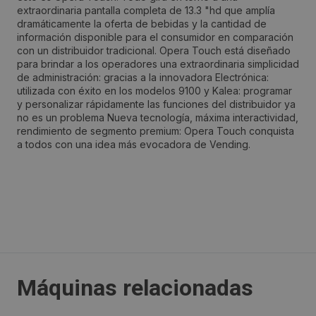
extraordinaria pantalla completa de 13.3 "hd que amplía
Avda. Suiza, 11-13. Pol. P.A.L.
dramáticamente la oferta de bebidas y la cantidad de
información disponible para el consumidor en comparación
con un distribuidor tradicional. Opera Touch está diseñado
Localidad:
para brindar a los operadores una extraordinaria simplicidad
Coslada
de administración: gracias a la innovadora Electrónica:
utilizada con éxito en los modelos 9100 y Kalea: programar
y personalizar rápidamente las funciones del distribuidor ya
Código Postal:
no es un problema Nueva tecnología, máxima interactividad,
rendimiento de segmento premium: Opera Touch conquista
28821
a todos con una idea más evocadora de Vending.
Provincia:
Madrid
País:
España
Máquinas relacionadas
Teléfono: