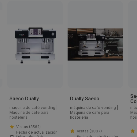
912774420
Email:
carmen.molina@nwglobalvending.com
Web:
https://www.evocagroup.com/en/our-brands/necta
Visitas a producto:
4052
Sa
Saeco Dually
Dually Saeco
Co
Fecha de publicación de producto:
máquina de café vending
|
máquina de café vending
|
máq
Máquina de café para
Máquina de café para
Máq
Lunes 11 Noviembre 2019
hostelería
hostelería
hos
Visitas (3562)
Visitas (3837)
Fecha de actualización
(Miércoles 9 de
Fecha de actualización