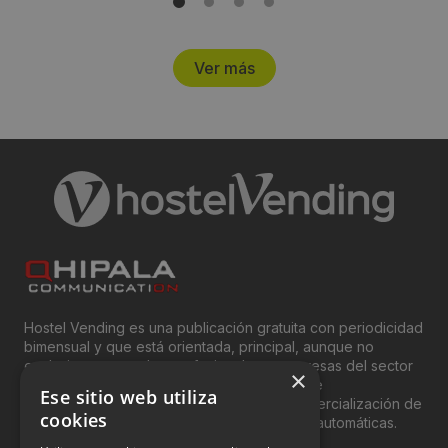
Ver más
Hostel Vending es una publicación gratuita con periodicidad
bimensual y que está orientada, principal, aunque no
exclusivamente, a los profesionales y empresas del sector
×
del “Vending”; nombre con el que se conoce
Ese sitio web utiliza
genéricamente entre profesionales a la comercialización de
cookies
productos y servicios a través de máquinas automáticas.