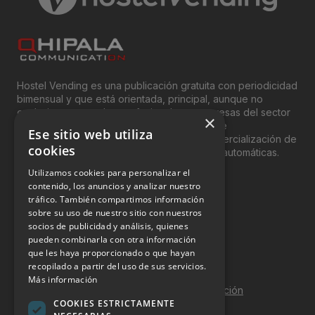
Hostel Vending es una publicación gratuita con periodicidad
bimensual y que está orientada, principal, aunque no
exclusivamente, a los profesionales y empresas del sector
×
del “Vending”; nombre con el que se conoce
Ese sitio web utiliza
genéricamente entre profesionales a la comercialización de
cookies
productos y servicios a través de máquinas automáticas.
Utilizamos cookies para personalizar el
INFORMACIÓN LEGAL
contenido, los anuncios y analizar nuestro
tráfico. También compartimos información
sobre su uso de nuestro sitio con nuestros
Aviso Legal
socios de publicidad y análisis, quienes
pueden combinarla con otra información
Política de Privacidad
que les haya proporcionado o que hayan
Política de Cookies
recopilado a partir del uso de sus servicios.
Más información
Política de calidad y seguridad de la información
COOKIES ESTRICTAMENTE
Contacto