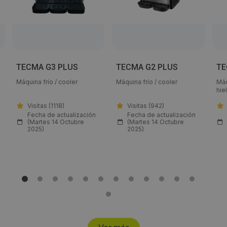
Email:
info@vendis360.com
Web:
TECMA G3 PLUS
TECMA G2 PLUS
TE
http://www.vendis360.com
Máquina frío / cooler
Máquina frío / cooler
Máq
hie
Horario de contacto:
Visitas (1118)
Visitas (942)
Fecha de actualización
Fecha de actualización
Comercial
(Martes 14 Octubre
(Martes 14 Octubre
2025)
2025)
Visitas a producto:
1100
Fecha de publicación de producto:
Martes 14 Octubre 2025