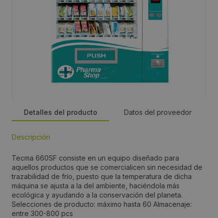
Detalles del producto
Datos del proveedor
Descripción
Persona de contacto:
Tecma 660SF consiste en un equipo diseñado para
Carlos Centeno
aquellos productos que se comercialicen sin necesidad de
trazabilidad de frío, puesto que la temperatura de dicha
máquina se ajusta a la del ambiente, haciéndola más
Dirección:
ecológica y ayudando a la conservación del planeta.
Selecciones de producto: máximo hasta 60 Almacenaje:
Plg San Luis c/ Espacio 9
entre 300-800 pcs