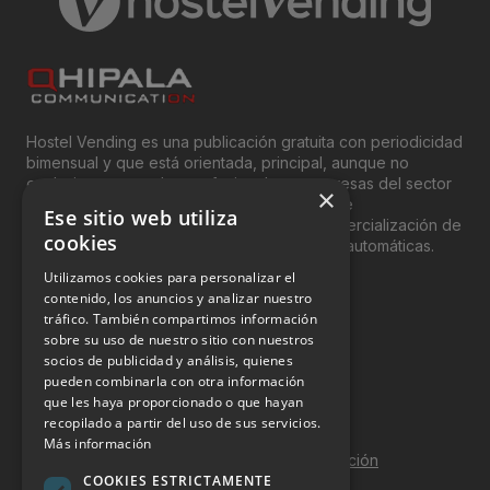
Hostel Vending es una publicación gratuita con periodicidad
bimensual y que está orientada, principal, aunque no
exclusivamente, a los profesionales y empresas del sector
×
del “Vending”; nombre con el que se conoce
Ese sitio web utiliza
genéricamente entre profesionales a la comercialización de
cookies
productos y servicios a través de máquinas automáticas.
Utilizamos cookies para personalizar el
INFORMACIÓN LEGAL
contenido, los anuncios y analizar nuestro
tráfico. También compartimos información
sobre su uso de nuestro sitio con nuestros
Aviso Legal
socios de publicidad y análisis, quienes
pueden combinarla con otra información
Política de Privacidad
que les haya proporcionado o que hayan
Política de Cookies
recopilado a partir del uso de sus servicios.
Más información
Política de calidad y seguridad de la información
COOKIES ESTRICTAMENTE