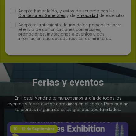
Acepto haber leído, y estoy de acuerdo con las
Condiciones Generales
y de
Privacidad
de este sitio.
Acepto el tratamiento de mis datos personales para
el envío de comunicaciones comerciales,
promociones, invitaciones a eventos u otra
información que opueda resultar de mi interés.
Ferias y eventos
En Hostel Vending te mantenemos al día de todos los
eventos y ferias que se aproximan en el sector. Para que no
te pierdas ninguna de estas grandes oportunidades.
10 - 12 de Septiembre