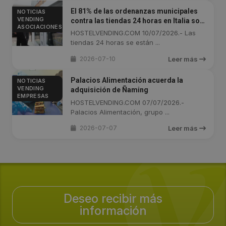
El 81% de las ordenanzas municipales
NOTICIAS
VENDING
contra las tiendas 24 horas en Italia son
ASOCIACIONES
desestimadas
HOSTELVENDING.COM 10/07/2026.- Las
tiendas 24 horas se están ...
2026-07-10
Leer más
Palacios Alimentación acuerda la
NOTICIAS
VENDING
adquisición de Ñaming
EMPRESAS
HOSTELVENDING.COM 07/07/2026.-
Palacios Alimentación, grupo ...
2026-07-07
Leer más
Deseo recibir más
información