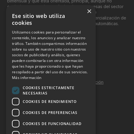
bimensual y que está orientada, principal, aunque no
exclusivamente, a los profesionales y empresas del sector
×
del “Vending”; nombre con el que se conoce
Ese sitio web utiliza
genéricamente entre profesionales a la comercialización de
cookies
productos y servicios a través de máquinas automáticas.
Utilizamos cookies para personalizar el
INFORMACIÓN LEGAL
contenido, los anuncios y analizar nuestro
tráfico. También compartimos información
sobre su uso de nuestro sitio con nuestros
Aviso Legal
socios de publicidad y análisis, quienes
pueden combinarla con otra información
Política de Privacidad
que les haya proporcionado o que hayan
Política de Cookies
recopilado a partir del uso de sus servicios.
Más información
Política de calidad y seguridad de la información
COOKIES ESTRICTAMENTE
Contacto
NECESARIAS
COOKIES DE RENDIMIENTO
COOKIES DE PREFERENCIAS
DOSSIER Y CONTRATACIÓN
COOKIES DE FUNCIONALIDAD
Dossier 2026 (ES)