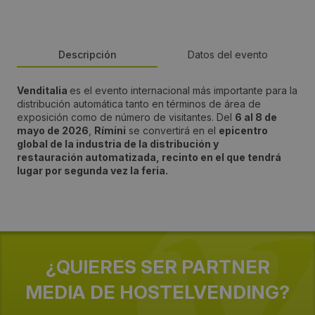
Descripción
Datos del evento
Venditalia
es el evento internacional más importante para la
País:
distribución automática tanto en términos de área de
exposición como de número de visitantes. D
el
6 al 8 de
Italy
mayo de 2026
,
Rímini
se convertirá en el
epicentro
global de la industria de la distribución y
restauración automatizada, recinto en el que tendrá
Provincia:
lugar por segunda vez la feria.
Rimini
Lugar:
Fiera Milano
¿QUIERES SER PARTNER
MEDIA DE HOSTELVENDING?
Dirección:
Strada Statale Sempione, 28, 20017 Rho MI, Italia