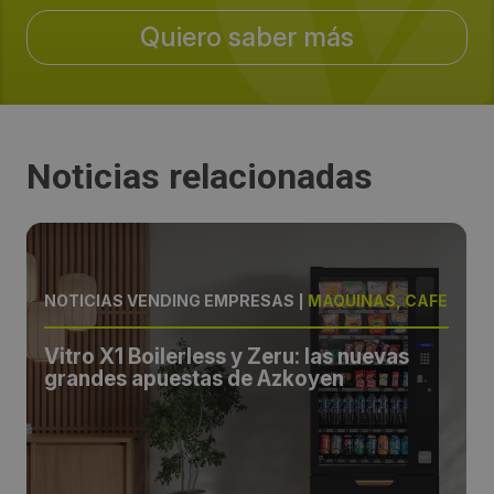
Quiero saber más
Email:
venditalia@venditalia.com
Web del evento:
Noticias relacionadas
https://venditalia.com/
Fechas:
2026-05-06 / 2026-05-08
NOTICIAS VENDING EMPRESAS
|
MÁQUINAS, CAFÉ
Vitro X1 Boilerless y Zeru: las nuevas
Periodicidad:
grandes apuestas de Azkoyen
Bianual
Sectores:
vending, distribución automática, autoservicio