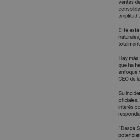
ventas de
consolida
amplitud 
El té est
naturales
totalment
Hay más 
que ha he
enfoque h
CEO de la
Su incide
oficiales
interés p
respondía
“Desde Si
potencian