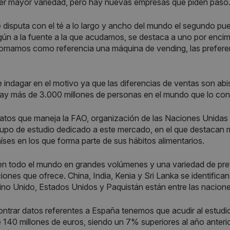
er mayor variedad, pero hay nuevas empresas que piden paso
e disputa con el té a lo largo y ancho del mundo el segundo 
ún a la fuente a la que acudamos, se destaca a uno por encima
 tomamos como referencia una máquina de vending, las preferenc
 indagar en el motivo ya que las diferencias de ventas son abis
y más de 3.000 millones de personas en el mundo que lo con
atos que maneja la FAO, organización de las Naciones Unidas p
upo de estudio dedicado a este mercado, en el que destacan 
íses en los que forma parte de sus hábitos alimentarios.
n todo el mundo en grandes volúmenes y una variedad de prefe
ones que ofrece. China, India, Kenia y Sri Lanka se identifica
ino Unido, Estados Unidos y Paquistán están entre las nacion
ntrar datos referentes a España tenemos que acudir al estudi
e 140 millones de euros, siendo un 7% superiores al año anteri