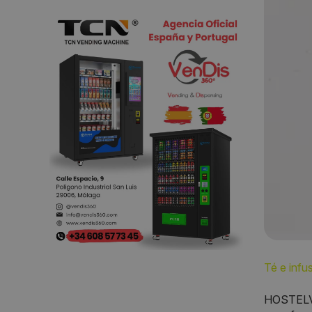
Té e infu
HOSTELVE