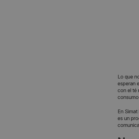
Lo que no
esperan e
con el té
consumo 
En Simat 
es un pro
comunica