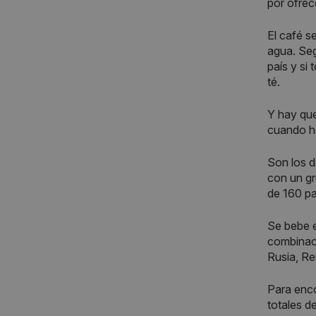
por ofrec
El café s
agua. Seg
país y si
té.
Y hay que
cuando ha
Son los d
con un gr
de 160 pa
Se bebe e
combinaci
Rusia, Re
Para enco
totales d