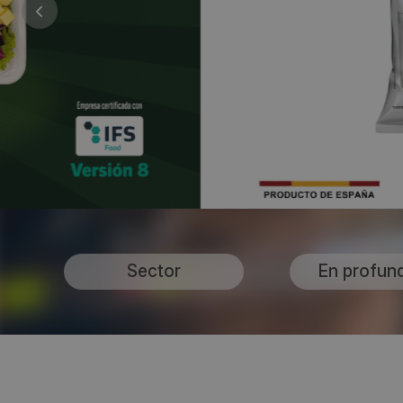
Sector
En profun