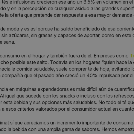
 tés e infusiones crecieron ese año un 3,5% en volumen en el 
do y en la percepción de cualquier asiduo a las grandes superfi
de la oferta que pretende dar respuesta a esa mayor demanda 
á de moda y es así porque ha salido beneficiado de esa corrie
, sin azúcares, sin grasas y capaces de aportar, como en este
e sana.
consumo en el hogar y también fuera de el. Empresas como
T
cho posible este salto. Todavía en los hogares “quien hace la 
acia la comida saludable, suele comprar té de hoja, evitando l
 compañía que el pasado año creció un 40% impulsada por el
ncia en máquinas expendedoras es más difícil aún de cuantif
. Al igual que sucede con los snacks o incluso con los refresc
or esta bebida y sus opciones más saludables. No todo el té 
 a esos criterios valorados por el consumidor actual en cuant
mat sí que apreciamos un incremento importante de consumo 
do la bebida con una amplia gama de sabores. Hemos empezado