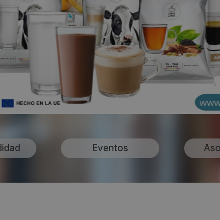
didad
Eventos
Aso