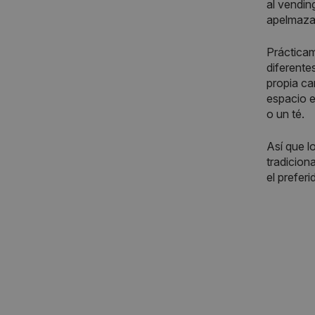
al vendin
apelmaza 
Prácticam
diferente
propia ca
espacio e
o un té.
Así que l
tradicion
el prefer