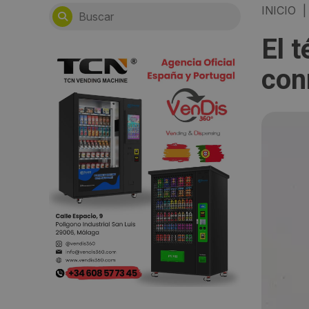
INICIO
|
El 
con