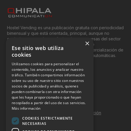
Hostel Vending es una publicación gratuita con periodicidad
bimensual y que está orientada, principal, aunque no
exclusivamente, a los profesionales y empresas del sector
×
del “Vending”; nombre con el que se conoce
Ese sitio web utiliza
genéricamente entre profesionales a la comercialización de
cookies
productos y servicios a través de máquinas automáticas.
Utilizamos cookies para personalizar el
INFORMACIÓN LEGAL
contenido, los anuncios y analizar nuestro
tráfico. También compartimos información
sobre su uso de nuestro sitio con nuestros
Aviso Legal
socios de publicidad y análisis, quienes
pueden combinarla con otra información
Política de Privacidad
que les haya proporcionado o que hayan
Política de Cookies
recopilado a partir del uso de sus servicios.
Más información
Política de calidad y seguridad de la información
COOKIES ESTRICTAMENTE
Contacto
NECESARIAS