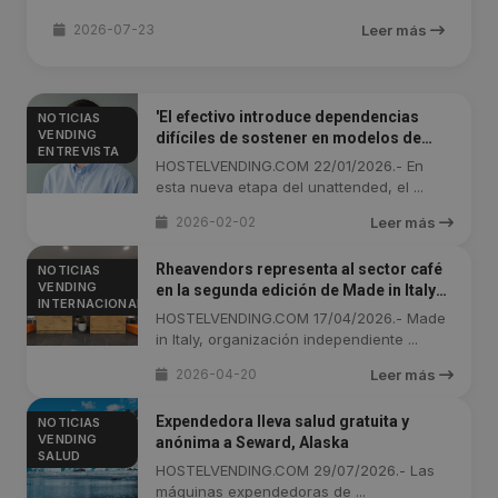
2026-07-23
Leer más
'El efectivo introduce dependencias
NOTICIAS
VENDING
difíciles de sostener en modelos de
ENTREVISTA
operación continua'
HOSTELVENDING.COM 22/01/2026.- En
esta nueva etapa del unattended, el ...
2026-02-02
Leer más
Rheavendors representa al sector café
NOTICIAS
VENDING
en la segunda edición de Made in Italy
INTERNACIONAL
Day
HOSTELVENDING.COM 17/04/2026.- Made
in Italy, organización independiente ...
2026-04-20
Leer más
Expendedora lleva salud gratuita y
NOTICIAS
VENDING
anónima a Seward, Alaska
SALUD
HOSTELVENDING.COM 29/07/2026.- Las
máquinas expendedoras de ...