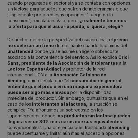
cuando preguntaba al sector si ya se contaba con opciones
sin lactosa para aquellos que sufren de intolerancias o que
simplemente prefieren esas opciones: "Luego no lo
consumen", remataban. Vale, pero,
¿realmente tenemos
la oferta para que el usuario pueda, si quiera, elegir?
De hecho, desde la perspectiva del usuario final, el
precio
no suele ser un freno
determinante cuando hablamos del
unattended
donde ya se asume un ligero sobrecoste
asociado a la conveniencia del servicio. Así lo explica
Oriol
Sans, presidente de la Asociación de Intolerantes a la
Lactosa España (Adilac)
y promotor de la red
internacional LIGN a la
Asociación Catalana de
Vending,
quien señala que “el
consumidor en general
entiende que el precio en una máquina expendedora
puede ser algo más elevado
por la disponibilidad
inmediata del producto”. Sin embargo, puntualiza que en el
caso de los
intolerantes a la lactosa,
la situación se
complica: “Ya afrontamos un sobrecoste en los
supermercados, donde
los productos sin lactosa pueden
llegar a ser un 30% más caros que sus equivalentes
convencionales”. Una diferencia que, trasladada al
vending
,
puede acentuarse y limitar aún más el acceso a opciones