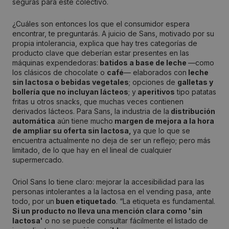
seguras para este colectivo.
¿Cuáles son entonces los que el consumidor espera
encontrar, te preguntarás. A juicio de Sans, motivado por su
propia intolerancia, explica que hay tres categorías de
producto clave que deberían estar presentes en las
máquinas expendedoras:
batidos a base de leche
—como
los clásicos de chocolate o
café
— elaborados con
leche
sin lactosa o bebidas vegetales
; opciones de
galletas y
bollería que no incluyan lácteos
; y
aperitivos
tipo patatas
fritas u otros snacks, que muchas veces contienen
derivados lácteos. Para Sans, la industria de la
distribución
automática
aún tiene mucho
margen de mejora a la hora
de ampliar su oferta sin lactosa,
ya que lo que se
encuentra actualmente no deja de ser un reflejo; pero más
limitado, de lo que hay en el lineal de cualquier
supermercado.
Oriol Sans lo tiene claro: mejorar la accesibilidad para las
personas intolerantes a la lactosa en el vending pasa, ante
todo, por un
buen etiquetado
. “La etiqueta es fundamental.
Si un producto no lleva una mención clara como 'sin
lactosa'
o no se puede consultar fácilmente el listado de