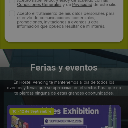
Acepto haber leído, y estoy de acuerdo con las
Condiciones Generales
y de
Privacidad
de este sitio.
Acepto el tratamiento de mis datos personales para
el envío de comunicaciones comerciales,
promociones, invitaciones a eventos u otra
información que opueda resultar de mi interés.
Ferias y eventos
En Hostel Vending te mantenemos al día de todos los
eventos y ferias que se aproximan en el sector. Para que no
te pierdas ninguna de estas grandes oportunidades.
10 - 12 de Septiembre