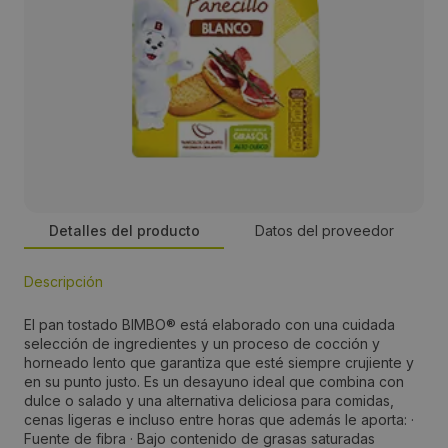
Detalles del producto
Datos del proveedor
Descripción
Persona de contacto:
El pan tostado BIMBO® está elaborado con una cuidada
Responsable Marketing
selección de ingredientes y un proceso de cocción y
horneado lento que garantiza que esté siempre crujiente y
en su punto justo. Es un desayuno ideal que combina con
Dirección:
dulce o salado y una alternativa deliciosa para comidas,
cenas ligeras e incluso entre horas que además le aporta: ·
Desarrollo de mercado & Trade canal OOH C/Josep Pla
Fuente de fibra · Bajo contenido de grasas saturadas
2, Edificio 2B. Torres Diagonal Litoral