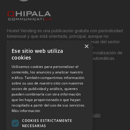
Hostel Vending es una publicación gratuita con periodicidad
bimensual y que está orientada, principal, aunque no
exclusivamente, a los profesionales y empresas del sector
×
del “Vending”; nombre con el que se conoce
Ese sitio web utiliza
genéricamente entre profesionales a la comercialización de
cookies
productos y servicios a través de máquinas automáticas.
Utilizamos cookies para personalizar el
INFORMACIÓN LEGAL
contenido, los anuncios y analizar nuestro
tráfico. También compartimos información
sobre su uso de nuestro sitio con nuestros
Aviso Legal
socios de publicidad y análisis, quienes
pueden combinarla con otra información
Política de Privacidad
que les haya proporcionado o que hayan
Política de Cookies
recopilado a partir del uso de sus servicios.
Más información
Política de calidad y seguridad de la información
COOKIES ESTRICTAMENTE
Contacto
NECESARIAS