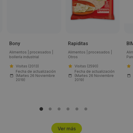
Email:
patricia.vidal@grupobimbo.com
Web:
Bony
Rapiditas
BI
http://www.bimbo.es/
Alimentos
|
procesados
|
Alimentos
|
procesados
|
Ali
bollería industrial
Otros
Pan,
Visitas a producto:
Visitas (2013)
Visitas (2590)
Fecha de actualización
Fecha de actualización
(Martes 26 Noviembre
(Martes 26 Noviembre
2060
2019)
2019)
Fecha de publicación de producto:
Martes 26 Noviembre 2019
Ver más