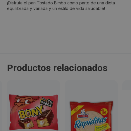
¡Disfruta el pan Tostado Bimbo como parte de una dieta
equilibrada y variada y un estilo de vida saludable!
Localidad:
Barcelona
Código Postal:
08019
Productos relacionados
Provincia:
Barcelona
País:
España
Teléfono:
636478528