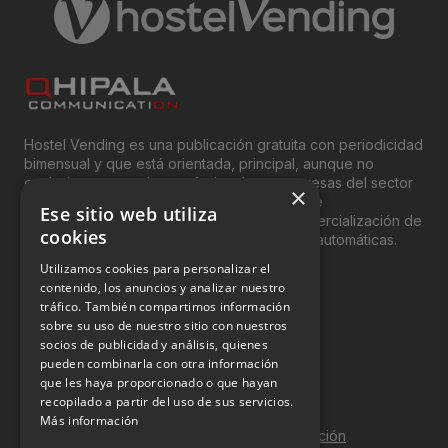
Hostel Vending es una publicación gratuita con periodicidad
bimensual y que está orientada, principal, aunque no
exclusivamente, a los profesionales y empresas del sector
×
del “Vending”; nombre con el que se conoce
Ese sitio web utiliza
genéricamente entre profesionales a la comercialización de
cookies
productos y servicios a través de máquinas automáticas.
Utilizamos cookies para personalizar el
INFORMACIÓN LEGAL
contenido, los anuncios y analizar nuestro
tráfico. También compartimos información
sobre su uso de nuestro sitio con nuestros
Aviso Legal
socios de publicidad y análisis, quienes
pueden combinarla con otra información
Política de Privacidad
que les haya proporcionado o que hayan
Política de Cookies
recopilado a partir del uso de sus servicios.
Más información
Política de calidad y seguridad de la información