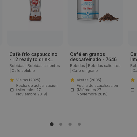
933034050
Web:
https://www.illy.com/es-es/shop/
Horario de contacto:
Cafè frío cappuccino
Café en granos
Ca
- 12 ready to drink
descafeinado - 7646
in
Comercial
250ml - B1479
06
Bebidas
|
Bebidas calientes
Bebidas
|
Bebidas calientes
Beb
|
Café soluble
|
Café en grano
|
Ca
Visitas a producto:
Visitas (2325)
Visitas (2005)
Fecha de actualización
Fecha de actualización
(Miércoles 27
(Miércoles 27
1705
Noviembre 2019)
Noviembre 2019)
Fecha de publicación de producto:
Miércoles 27 Noviembre 2019