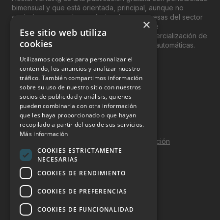
bimensual y que está orientada, principal, aunque no
exclusivamente, a los profesionales y empresas del sector
×
del “Vending”; nombre con el que se conoce
Ese sitio web utiliza
genéricamente entre profesionales a la comercialización de
cookies
productos y servicios a través de máquinas automáticas.
Utilizamos cookies para personalizar el
INFORMACIÓN LEGAL
contenido, los anuncios y analizar nuestro
tráfico. También compartimos información
sobre su uso de nuestro sitio con nuestros
Aviso Legal
socios de publicidad y análisis, quienes
pueden combinarla con otra información
Política de Privacidad
que les haya proporcionado o que hayan
Política de Cookies
recopilado a partir del uso de sus servicios.
Más información
Política de calidad y seguridad de la información
COOKIES ESTRICTAMENTE
Contacto
NECESARIAS
COOKIES DE RENDIMIENTO
COOKIES DE PREFERENCIAS
DOSSIER Y CONTRATACIÓN
COOKIES DE FUNCIONALIDAD