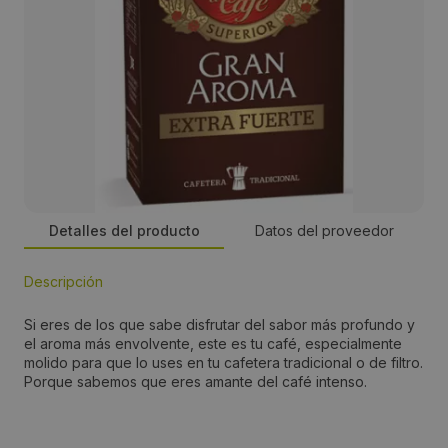
Detalles del producto
Datos del proveedor
Descripción
Persona de contacto:
Si eres de los que sabe disfrutar del sabor más profundo y
Cristina Molina
el aroma más envolvente, este es tu café, especialmente
molido para que lo uses en tu cafetera tradicional o de filtro.
Porque sabemos que eres amante del café intenso.
Dirección:
Avda Can Prat 21-25, Pol ind Can Prat