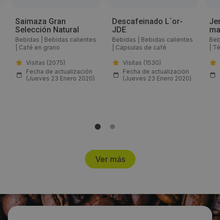
Email:
Saimaza Gran
Descafeinado L´or-
Je
Selección Natural
JDE
ma
cristina.molina@jdecoffee.com
Bebidas
|
Bebidas calientes
Bebidas
|
Bebidas calientes
Beb
|
Café en grano
|
Cápsulas de café
|
Té
Web:
Visitas (2075)
Visitas (1530)
Fecha de actualización
Fecha de actualización
https://www.jacobsdouweegberts.com/
(Jueves 23 Enero 2020)
(Jueves 23 Enero 2020)
Horario de contacto:
Comercial
Visitas a producto:
Ver más
2225
Fecha de publicación de producto:
Jueves 23 Enero 2020