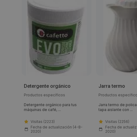
plus
Detergente orgánico
Jarra termo
SF
os
Productos específicos
Productos específic
e para
Detergente orgánico para tus
Jarra termo de polic
máquinas de café, ...
tapa aislante con ...
Visitas (2223)
Visitas (2256)
Fecha de actualización (4-8-
Fecha de actualiz
2020)
2020)