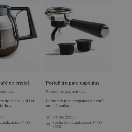
Portaf
afé de cristal
Portafiltro para cápsulas
FAP
ecíficos
Productos específicos
Product
rra de cristal QUEEN
Portafiltro para máquinas de café
Portafil
odo ...
con cápsulas ...
extracció
88)
Visitas (2253)
Visi
ctualización (4-8-
Fecha de actualización (4-8-
Fech
2020)
202