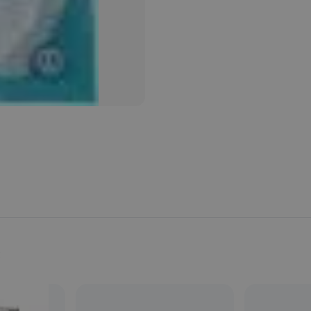
Provincia:
Barcelona
País:
España
s