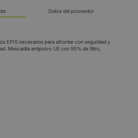
cto
Datos del proveedor
Teléfono:
os EPIS necesarios para afrontar con seguridad y
689477147
ad. Mascarilla antipolvo UE con 95% de filtro,
Email:
info@gev-online.es
Web:
www.gev-online.com/es
Visitas a producto:
1465