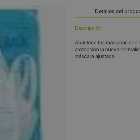
Detalles del produ
Descripción
Persona de contacto:
Abastece tus máquinas con l
José Manuel Romero
protección la nueva normalid
máscara ajustada.
Dirección:
Energía, 39-41, PI Famadas
Localidad:
Cornellà de Llobregat
Código Postal:
08940