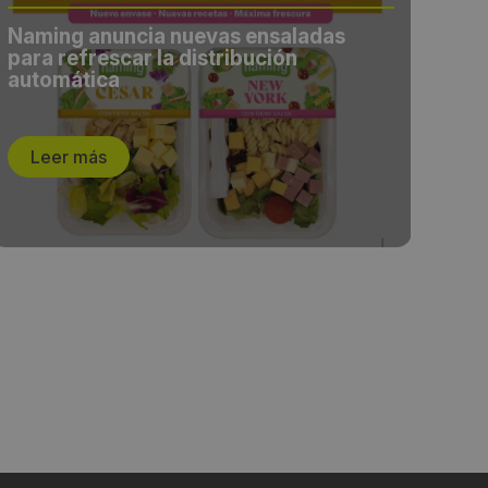
Ñaming anuncia nuevas ensaladas
Ñam
para refrescar la distribución
lan
automática
nue
de 
Leer más
L