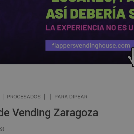
|
PROCESADOS
|
|
PARA DIPEAR
 de Vending Zaragoza
19
)