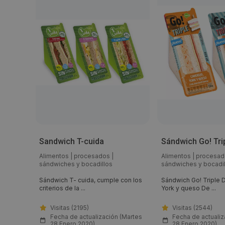
Sandwich T-cuida
Sándwich Go! Tri
Alimentos
|
procesados
|
Alimentos
|
procesad
sándwiches y bocadillos
sándwiches y bocadil
omate,
Sándwich T- cuida, cumple con los
Sándwich Go! Triple 
criterios de la ...
York y queso De ...
Visitas (2195)
Visitas (2544)
(Viernes
Fecha de actualización (Martes
Fecha de actualiz
28 Enero 2020)
28 Enero 2020)