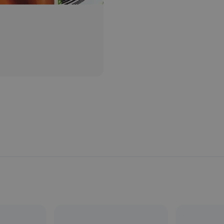
Provincia:
Zaragoza
País:
España
s