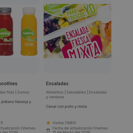
oothies
Ensaladas
Bocadi
das frías
|
Zumos
Alimentos
|
Saludables
|
Ensaladas
Aliment
y verduras
sándwic
 plátano Naranja y
Cesar con pollo y mixta
De vario
lomo y q
1)
Visitas (1980)
Visi
tualización (Viernes
Fecha de actualización (Viernes
Fech
o del 2019)
15 de Marzo del 2019)
15 d