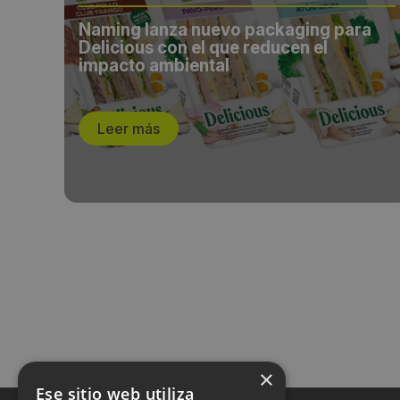
Ñaming lanza nuevo packaging para
Delicious con el que reducen el
ntro
impacto ambiental
Leer más
×
Ese sitio web utiliza