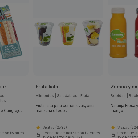
ple
Fruta lista
Zumos y sm
os
|
Alimentos
|
Saludables
|
Fruta
Bebidas
|
Bebi
los
Fruta lista para comer: uvas, piña,
Naranja Fresa y
De Cangrejo,
manzana o todo ...
mango
Visitas (2532)
Visitas (224
ación (Martes
Fecha de actualización (Viernes
Fecha de ac
15 de Marzo del 2019)
15 de Marz