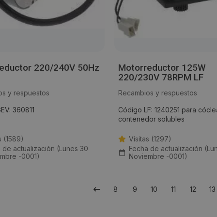
eductor 220/240V 50Hz
Motorreductor 125W
220/230V 78RPM LF
s y respuestos
Recambios y respuestos
EV: 360811
Código LF: 1240251 para cócle
contenedor solubles
s (1589)
Visitas (1297)
 de actualización (Lunes 30
Fecha de actualización (Lu
mbre -0001)
Noviembre -0001)
8
9
10
11
12
13