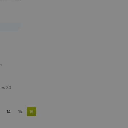
a
nes 30
14
15
16