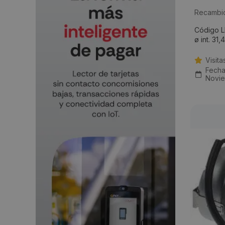
Recambio
Código L
ø int. 31
Visita
Fecha
Novie