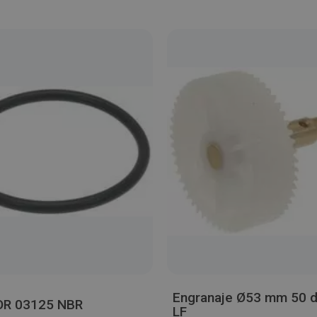
Engranaje Ø53 mm 50 d
OR 03125 NBR
LF