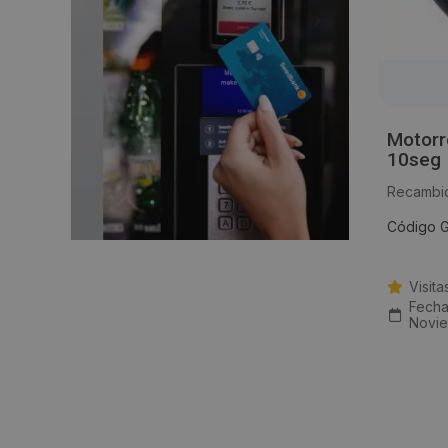
Motorr
10seg
Recambio
Código G
Visita
Fecha
Novie