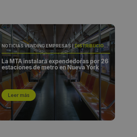
NOTICIAS VENDING EMPRESAS
|
DISTRIBUCIÓN, EEUU
NOT
La MTA instalará expendedoras por 26
Arb
estaciones de metro en Nueva York
hot
clie
Leer más
L