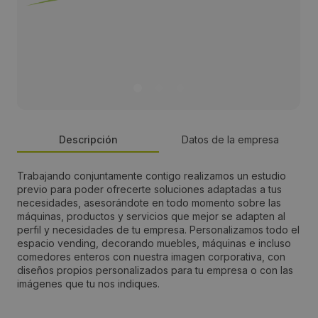
Descripción
Datos de la empresa
Trabajando conjuntamente contigo realizamos un estudio
Persona de contacto:
previo para poder ofrecerte soluciones adaptadas a tus
necesidades, asesorándote en todo momento sobre las
Raquel Sanchez
máquinas, productos y servicios que mejor se adapten al
perfil y necesidades de tu empresa. Personalizamos todo el
espacio vending, decorando muebles, máquinas e incluso
Dirección:
comedores enteros con nuestra imagen corporativa, con
diseños propios personalizados para tu empresa o con las
C/ Eduardo Torroja, Nº18 Nave 15 Coslada
imágenes que tu nos indiques.
Localidad: