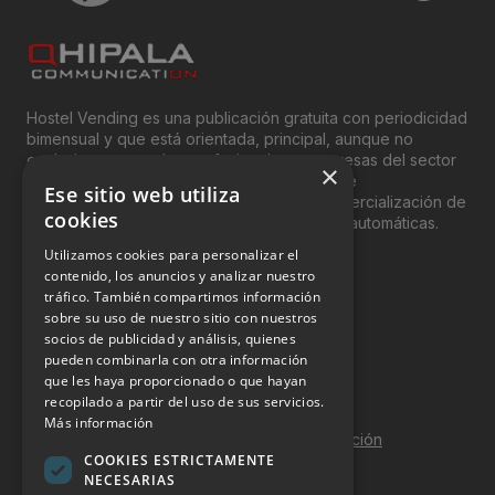
Hostel Vending es una publicación gratuita con periodicidad
bimensual y que está orientada, principal, aunque no
exclusivamente, a los profesionales y empresas del sector
×
del “Vending”; nombre con el que se conoce
Ese sitio web utiliza
genéricamente entre profesionales a la comercialización de
cookies
productos y servicios a través de máquinas automáticas.
Utilizamos cookies para personalizar el
INFORMACIÓN LEGAL
contenido, los anuncios y analizar nuestro
tráfico. También compartimos información
sobre su uso de nuestro sitio con nuestros
Aviso Legal
socios de publicidad y análisis, quienes
pueden combinarla con otra información
Política de Privacidad
que les haya proporcionado o que hayan
Política de Cookies
recopilado a partir del uso de sus servicios.
Más información
Política de calidad y seguridad de la información
COOKIES ESTRICTAMENTE
Contacto
NECESARIAS