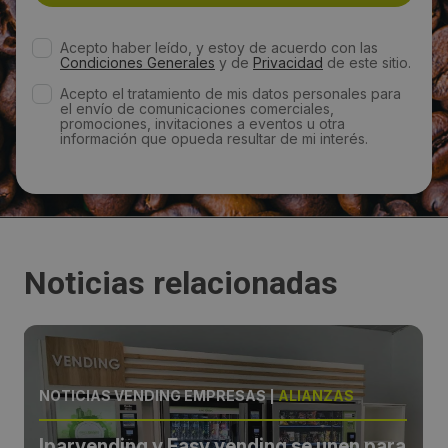
marketing@easyvending.es
Acepto haber leído, y estoy de acuerdo con las
Condiciones Generales
y de
Privacidad
de este sitio.
Web:
Acepto el tratamiento de mis datos personales para
el envío de comunicaciones comerciales,
http://www.easyvending.es/
promociones, invitaciones a eventos u otra
información que opueda resultar de mi interés.
Visitas a producto:
7233
Fecha de publicación de producto:
Noticias relacionadas
Miércoles 03 Agosto 2016
NOTICIAS VENDING EMPRESAS
|
ALIANZAS
Iparvending y Easy vending se unen para