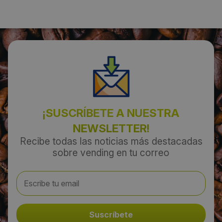
Coslada
Código Postal:
28823
Provincia:
Madrid
¡SUSCRÍBETE A NUESTRA
NEWSLETTER!
País:
Recibe todas las noticias más destacadas
España
sobre vending en tu correo
Teléfono:
900 101 938
Email: