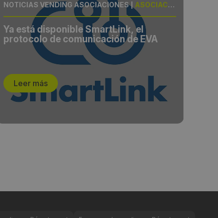
NOTICIAS VENDING ASOCIACIONES
|
ASOCIACIÓN, LANZAMIENTO
NOT
Ya está disponible SmartLink, el
Sip
protocolo de comunicación de EVA
pes
pag
com
Leer más
L