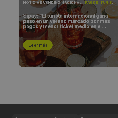
AMIENTO
NOTICIAS VENDING NACIONAL
|
PAGOS, TURISMO
Sipay: “El turista internacional gana
peso en un verano marcado por más
pagos y menor ticket medio en el
comercio español”
Leer más