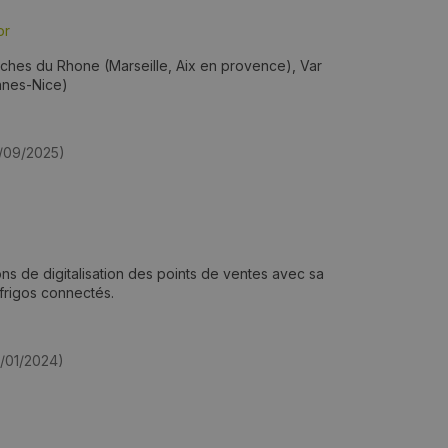
or
es du Rhone (Marseille, Aix en provence), Var
nnes-Nice)
2/09/2025)
ions de digitalisation des points de ventes avec sa
 frigos connectés.
8/01/2024)