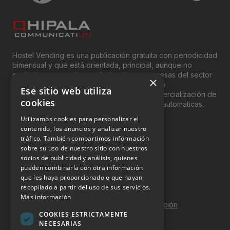
Hostel Vending es una publicación gratuita con periodicidad
bimensual y que está orientada, principal, aunque no
exclusivamente, a los profesionales y empresas del sector
×
del “Vending”; nombre con el que se conoce
Ese sitio web utiliza
genéricamente entre profesionales a la comercialización de
cookies
productos y servicios a través de máquinas automáticas.
Utilizamos cookies para personalizar el
INFORMACIÓN LEGAL
contenido, los anuncios y analizar nuestro
tráfico. También compartimos información
sobre su uso de nuestro sitio con nuestros
Aviso Legal
socios de publicidad y análisis, quienes
pueden combinarla con otra información
Política de Privacidad
que les haya proporcionado o que hayan
Política de Cookies
recopilado a partir del uso de sus servicios.
Más información
Política de calidad y seguridad de la información
COOKIES ESTRICTAMENTE
Contacto
NECESARIAS