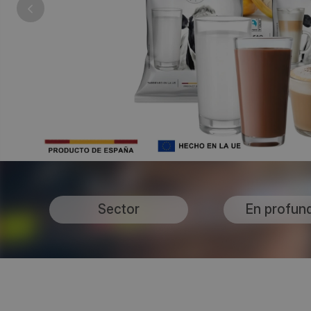
Sector
En profun