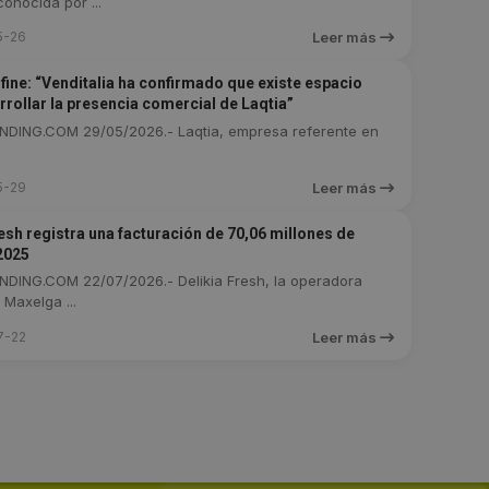
conocida por ...
5-26
Leer más
lfine: “Venditalia ha confirmado que existe espacio
rrollar la presencia comercial de Laqtia”
DING.COM 29/05/2026.- Laqtia, empresa referente en
5-29
Leer más
resh registra una facturación de 70,06 millones de
2025
DING.COM 22/07/2026.- Delikia Fresh, la operadora
 Maxelga ...
7-22
Leer más