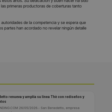
s estos años. Su dedicación y buen hacer ha sido
 las primeras productoras de coberturas tanto
s autoridades de la competencia y se espera que
os partes han acordado no revelar ningún detalle
etto renueva y amplía su línea Thè con rediseños y
ntos
DING.COM 26/05/2026.- San Benedetto, empresa