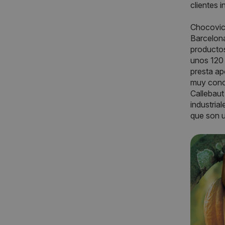
clientes 
Chocovic,
Barcelona
productos
unos 120 
presta ap
muy cono
Callebaut
industria
que son u