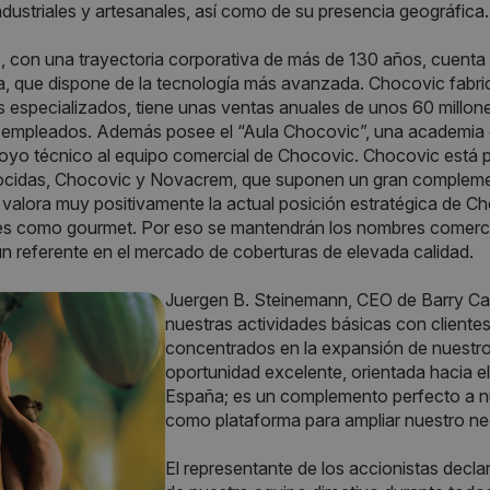
industriales y artesanales, así como de su presencia geográfica.
 con una trayectoria corporativa de más de 130 años, cuenta 
, que dispone de la tecnología más avanzada. Chocovic fabri
 especializados, tiene unas ventas anuales de unos 60 millone
empleados. Además posee el “Aula Chocovic”, una academia de
oyo técnico al equipo comercial de Chocovic. Chocovic está
cidas, Chocovic y Novacrem, que suponen un gran complemento
 valora muy positivamente la actual posición estratégica de C
les como gourmet. Por eso se mantendrán los nombres comercial
n referente en el mercado de coberturas de elevada calidad.
Juergen B. Steinemann, CEO de Barry Cal
nuestras actividades básicas con clientes
concentrados en la expansión de nuestro
oportunidad excelente, orientada hacia e
España; es un complemento perfecto a nu
como plataforma para ampliar nuestro n
El representante de los accionistas decl