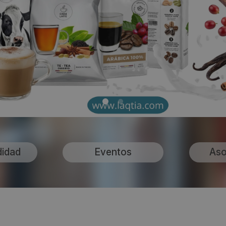
didad
Eventos
Aso