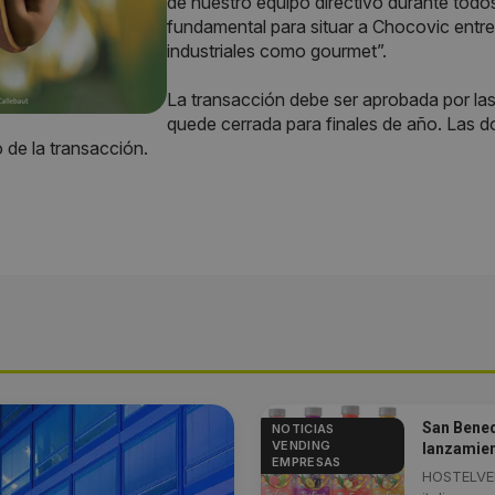
de nuestro equipo directivo durante todo
fundamental para situar a Chocovic entre
industriales como gourmet”.
La transacción debe ser aprobada por la
quede cerrada para finales de año. Las d
o de la transacción.
San Bened
NOTICIAS
VENDING
lanzamie
EMPRESAS
HOSTELVEN