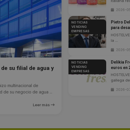
italiana re
2026-0
Pietro De
NOTICIAS
VENDING
para desa
EMPRESAS
HOSTELVEN
la ...
2026-0
Delikia F
NOTICIAS
VENDING
de su filial de agua y
euros en 
EMPRESAS
HOSTELVEN
gallega de
zo multinacional de
2026-0
ad de su negocio de agua ...
Leer más