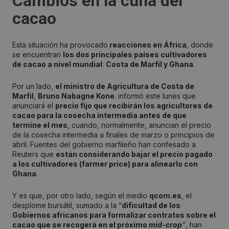
Cambios en la cuna del
cacao
Esta situación ha provocado
reacciones en África
, donde
se encuentran
los dos principales países cultivadores
de cacao a nivel mundial
:
Costa de Marfil y Ghana
.
Por un lado,
el ministro de Agricultura de Costa de
Marfil
,
Bruno Nabagne Kone
. informó este lunes que
anunciará el
precio fijo que recibirán los agricultores de
cacao para la cosecha intermedia antes de que
termine el mes
, cuando, normalmente, anuncian el precio
de la cosecha intermedia a finales de marzo o principios de
abril. Fuentes del gobierno marfileño han confesado a
Reuters que
están considerando bajar el precio pagado
a los cultivadores (farmer price) para alinearlo con
Ghana
.
Y es que, por otro lado, según el medio
qcom.es
, el
desplome bursátil, sumado a la “
dificultad de los
Gobiernos africanos para formalizar contratos sobre el
cacao que se recogerá en el próximo
mid-crop
”
, han