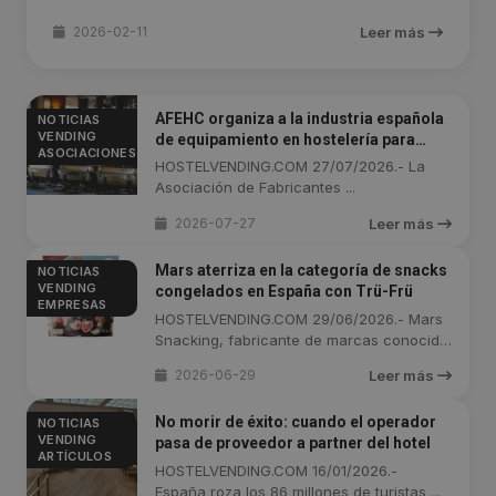
2026-02-11
Leer más
AFEHC organiza a la industria española
NOTICIAS
VENDING
de equipamiento en hostelería para
ASOCIACIONES
Abastur 2026
HOSTELVENDING.COM 27/07/2026.- La
Asociación de Fabricantes ...
2026-07-27
Leer más
Mars aterriza en la categoría de snacks
NOTICIAS
VENDING
congelados en España con Trü-Frü
EMPRESAS
HOSTELVENDING.COM 29/06/2026.- Mars
Snacking, fabricante de marcas conocido
por ...
2026-06-29
Leer más
No morir de éxito: cuando el operador
NOTICIAS
VENDING
pasa de proveedor a partner del hotel
ARTÍCULOS
HOSTELVENDING.COM 16/01/2026.-
España roza los 86 millones de turistas ...