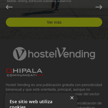
Sectores: vending, distribución automática, autoservicio
Ver más
Hostel Vending es una publicación gratuita con periodicidad
bimensual y que está orientada, principal, aunque no
exclusivamente, a los profesionales y empresas del sector
×
del “Vending”; nombre con el que se conoce
Ese sitio web utiliza
genéricamente entre profesionales a la comercialización de
cookies
productos y servicios a través de máquinas automáticas.