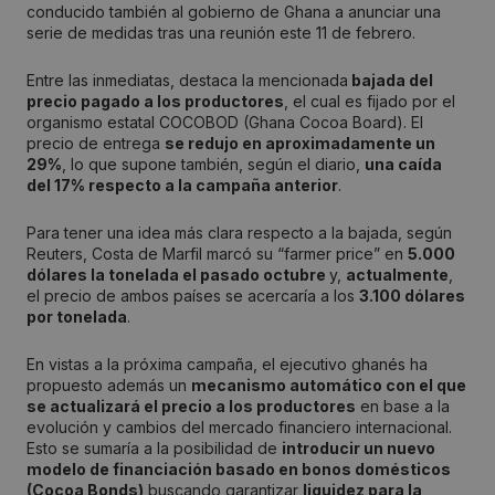
conducido también al gobierno de Ghana a anunciar una
serie de medidas tras una reunión este 11 de febrero.
Entre las inmediatas, destaca la mencionada
bajada del
precio pagado a los productores
, el cual es fijado por el
organismo estatal COCOBOD (Ghana Cocoa Board). El
precio de entrega
se redujo en aproximadamente un
29%
, lo que supone también, según el diario,
una caída
del 17% respecto a la campaña anterior
.
Para tener una idea más clara respecto a la bajada, según
Reuters, Costa de Marfil marcó su “farmer price” en
5.000
dólares la tonelada el pasado octubre
y,
actualmente
,
el precio de ambos países se acercaría a los
3.100 dólares
por tonelada
.
En vistas a la próxima campaña, el ejecutivo ghanés ha
propuesto además un
mecanismo automático con el que
se actualizará el precio a los productores
en base a la
evolución y cambios del mercado financiero internacional.
Esto se sumaría a la posibilidad de
introducir un nuevo
modelo de financiación basado en bonos domésticos
(Cocoa Bonds)
buscando garantizar
liquidez para la