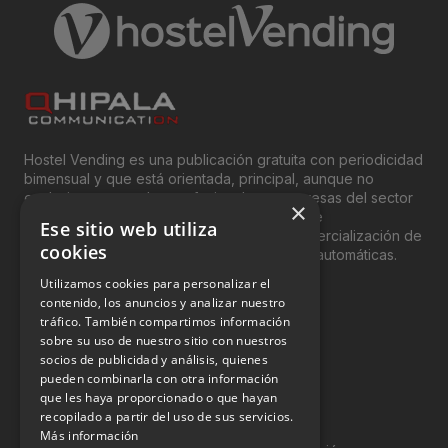
Hostel Vending es una publicación gratuita con periodicidad
bimensual y que está orientada, principal, aunque no
exclusivamente, a los profesionales y empresas del sector
×
del “Vending”; nombre con el que se conoce
Ese sitio web utiliza
genéricamente entre profesionales a la comercialización de
cookies
productos y servicios a través de máquinas automáticas.
Utilizamos cookies para personalizar el
INFORMACIÓN LEGAL
contenido, los anuncios y analizar nuestro
tráfico. También compartimos información
sobre su uso de nuestro sitio con nuestros
Aviso Legal
socios de publicidad y análisis, quienes
pueden combinarla con otra información
Política de Privacidad
que les haya proporcionado o que hayan
Política de Cookies
recopilado a partir del uso de sus servicios.
Más información