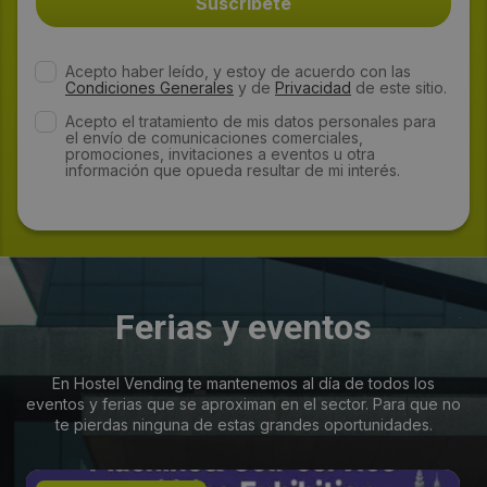
Acepto haber leído, y estoy de acuerdo con las
Condiciones Generales
y de
Privacidad
de este sitio.
Acepto el tratamiento de mis datos personales para
el envío de comunicaciones comerciales,
promociones, invitaciones a eventos u otra
información que opueda resultar de mi interés.
Ferias y eventos
En Hostel Vending te mantenemos al día de todos los
eventos y ferias que se aproximan en el sector. Para que no
te pierdas ninguna de estas grandes oportunidades.