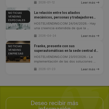
2026-01-12
Leer más
La relación entre los aliados
NOTICIAS
VENDING
mecánicos, personas y trabajadores
ESPECIALES
(Especial: Tercera Parte)
HOSTELVENDING.COM 24/04/2026.- Hay
una creencia extendida de que la ...
2026-04-24
Leer más
Franke, presente con sus
NOTICIAS
VENDING
superautomáticas en la sede central de
EMPRESAS
Dpop en Londres
HOSTELVENDING.COM 23/01/2026.- La
implementación de las dos soluciones ...
2026-01-23
Leer más
Deseo recibir más
información