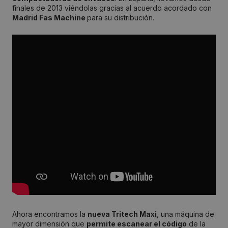
finales de 2013 viéndolas gracias al acuerdo acordado con
Madrid Fas Machine
para su distribución.
Ahora encontramos la
nueva Tritech Maxi
, una máquina de
mayor dimensión que
permite escanear el código
de la