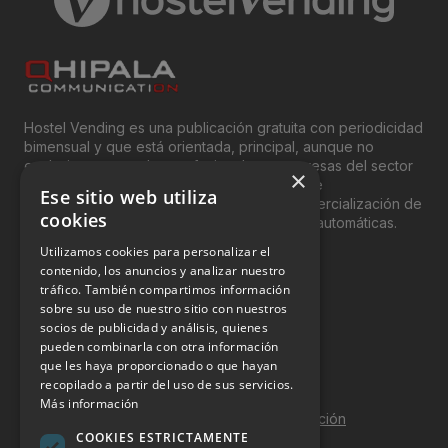
Hostel Vending es una publicación gratuita con periodicidad
bimensual y que está orientada, principal, aunque no
exclusivamente, a los profesionales y empresas del sector
×
del “Vending”; nombre con el que se conoce
Ese sitio web utiliza
genéricamente entre profesionales a la comercialización de
cookies
productos y servicios a través de máquinas automáticas.
Utilizamos cookies para personalizar el
INFORMACIÓN LEGAL
contenido, los anuncios y analizar nuestro
tráfico. También compartimos información
sobre su uso de nuestro sitio con nuestros
Aviso Legal
socios de publicidad y análisis, quienes
pueden combinarla con otra información
Política de Privacidad
que les haya proporcionado o que hayan
Política de Cookies
recopilado a partir del uso de sus servicios.
Más información
Política de calidad y seguridad de la información
COOKIES ESTRICTAMENTE