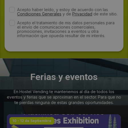
Acepto haber leído, y estoy de acuerdo con las
Condiciones Generales
y de
Privacidad
de este sitio.
Acepto el tratamiento de mis datos personales para
el envío de comunicaciones comerciales,
promociones, invitaciones a eventos u otra
información que opueda resultar de mi interés.
Ferias y eventos
En Hostel Vending te mantenemos al día de todos los
eventos y ferias que se aproximan en el sector. Para que no
te pierdas ninguna de estas grandes oportunidades.
10 - 12 de Septiembre