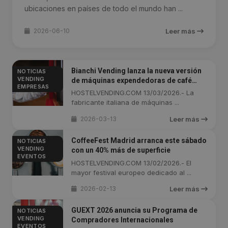
ubicaciones en países de todo el mundo han ...
2026-06-10
Leer más
Bianchi Vending lanza la nueva versión
NOTICIAS
VENDING
de máquinas expendedoras de café
EMPRESAS
Everly ESV
HOSTELVENDING.COM 13/03/2026.- La
fabricante italiana de máquinas ...
2026-03-13
Leer más
CoffeeFest Madrid arranca este sábado
NOTICIAS
VENDING
con un 40% más de superficie
EVENTOS
HOSTELVENDING.COM 13/02/2026.- El
mayor festival europeo dedicado al ...
2026-02-13
Leer más
GUEXT 2026 anuncia su Programa de
NOTICIAS
VENDING
Compradores Internacionales
EVENTOS