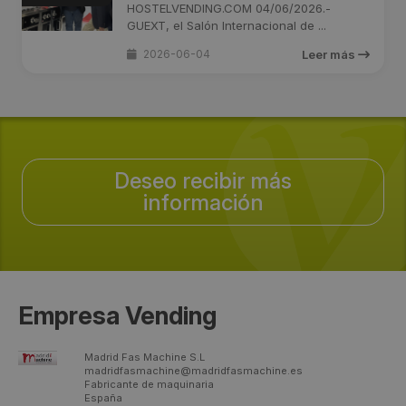
HOSTELVENDING.COM 04/06/2026.-
GUEXT, el Salón Internacional de ...
2026-06-04
Leer más
Deseo recibir más
información
Empresa Vending
Madrid Fas Machine S.L
madridfasmachine@madridfasmachine.es
Fabricante de maquinaria
España