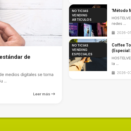
'Método M
NOTICIAS
VENDING
HOSTELVEN
ARTÍCULOS
redes ...
2026-01
Coffee To
NOTICIAS
VENDING
(Especial:
ESPECIALES
estándar de
HOSTELVEN
la ...
2026-0
 medios digitales se torna
 ...
Leer más