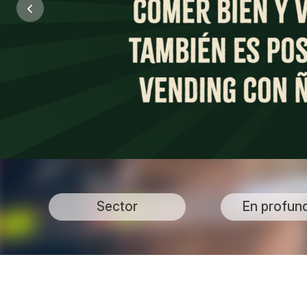
Sector
En profun