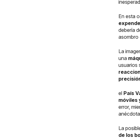
inesperada
En esta 
expende
debería d
asombro e
La imagen
una
máqui
usuarios 
reaccio
precisió
el
País V
móviles 
error, mi
anécdota 
La posibl
de los b