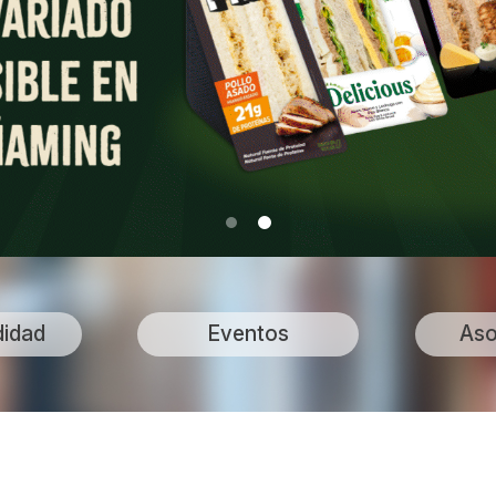
didad
Eventos
Aso