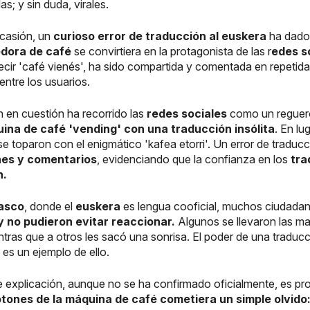
s; y sin duda, virales.
ocasión, un
curioso error de traducción al euskera
ha dado
dora de café
se convirtiera en la protagonista de las r
edes s
ecir 'café vienés', ha sido compartida y comentada en repetida
ntre los usuarios.
 en cuestión ha recorrido las
redes sociales
como un reguero 
na de café 'vending' con una traducción insólita
. En l
se toparon con el enigmático 'kafea etorri'. Un error de traduc
nes y comentarios
, evidenciando que la confianza en los
tra
n.
asco
, donde el
euskera
es lengua cooficial, muchos ciudadano
y no pudieron evitar reaccionar.
Algunos se llevaron las ma
entras que a otros les sacó una sonrisa. El poder de una tradu
es un ejemplo de ello.
e explicación, aunque no se ha confirmado oficialmente, es pr
otones de la máquina de café cometiera un simple olvido: 