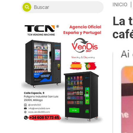
INICIO
|
La 
café