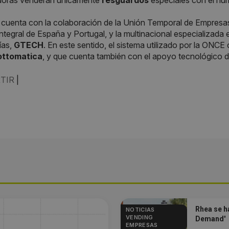
oras venderán únicamente
resguardos
especiales con el núm
cuenta con la colaboración de la Unión Temporal de Empresa
 integral de España y Portugal, y la multinacional especializada
ías,
GTECH
. En este sentido, el sistema utilizado por la ONCE c
ottomatica
, y que cuenta también con el apoyo tecnológico
TIR
|
Rhea se h
NOTICIAS
VENDING
Demand'
EMPRESAS