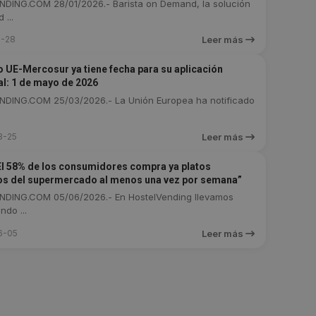
DING.COM 28/01/2026.- Barista on Demand, la solución
 ...
1-28
Leer más
o UE-Mercosur ya tiene fecha para su aplicación
al: 1 de mayo de 2026
DING.COM 25/03/2026.- La Unión Europea ha notificado
3-25
Leer más
l 58% de los consumidores compra ya platos
s del supermercado al menos una vez por semana”
DING.COM 05/06/2026.- En HostelVending llevamos
ndo ...
6-05
Leer más