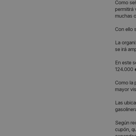
Como se
permitirá
muchas oc
Con ello 
La organi
se irá am
En este s
124.000
Como la 
mayor vis
Las ubica
gasoliner
Según rec
cupón, qu