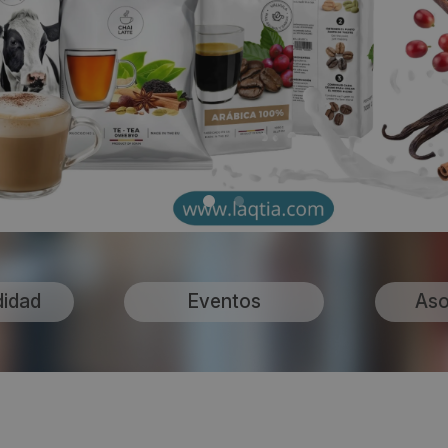
didad
Eventos
Aso