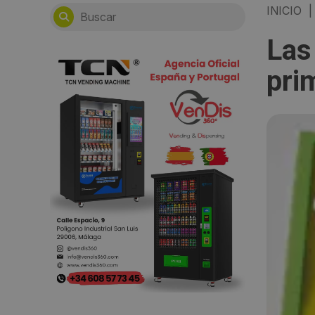
INICIO
|
Las
pri