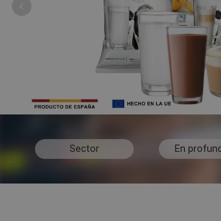
Sector
En profun