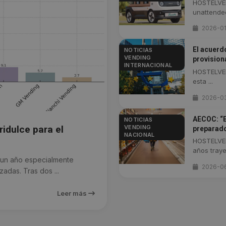
HOSTELVEN
unattended
2026-0
El acuerd
NOTICIAS
VENDING
provision
INTERNACIONAL
HOSTELVEN
esta ...
2026-0
AECOC: “E
NOTICIAS
VENDING
idulce para el
preparado
NACIONAL
HOSTELVEN
años traye
un año especialmente
2026-0
zadas. Tras dos ...
Leer más