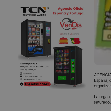
AGENCIAS
España, 
organizac
La organ
saturado,