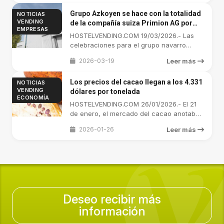
Grupo Azkoyen se hace con la totalidad
NOTICIAS
VENDING
de la compañía suiza Primion AG por
EMPRESAS
2.295.845 euros
HOSTELVENDING.COM 19/03/2026.- Las
celebraciones para el grupo navarro
Azkoyen, ...
2026-03-19
Leer más
Los precios del cacao llegan a los 4.331
NOTICIAS
VENDING
dólares por tonelada
ECONOMÍA
HOSTELVENDING.COM 26/01/2026.- El 21
de enero, el mercado del cacao anotaba
...
2026-01-26
Leer más
Deseo recibir más
información