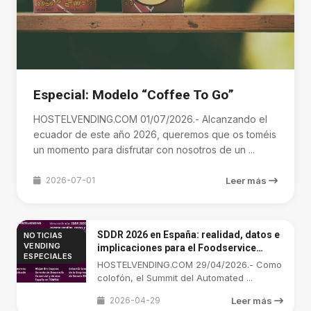
Especial: Modelo “Coffee To Go”
HOSTELVENDING.COM 01/07/2026.- Alcanzando el
ecuador de este año 2026, queremos que os toméis
un momento para disfrutar con nosotros de un ...
2026-07-01
Leer más
SDDR 2026 en España: realidad, datos e
NOTICIAS
VENDING
implicaciones para el Foodservice
ESPECIALES
(Especial: Sexta Parte)
HOSTELVENDING.COM 29/04/2026.- Como
colofón, el Summit del Automated ...
2026-04-29
Leer más