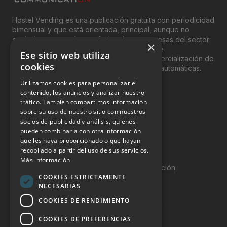
Hostel Vending es una publicación gratuita con periodicidad
bimensual y que está orientada, principal, aunque no
exclusivamente, a los profesionales y empresas del sector
×
del “Vending”; nombre con el que se conoce
Ese sitio web utiliza
genéricamente entre profesionales a la comercialización de
cookies
productos y servicios a través de máquinas automáticas.
Utilizamos cookies para personalizar el
INFORMACIÓN LEGAL
contenido, los anuncios y analizar nuestro
tráfico. También compartimos información
sobre su uso de nuestro sitio con nuestros
Aviso Legal
socios de publicidad y análisis, quienes
pueden combinarla con otra información
Política de Privacidad
que les haya proporcionado o que hayan
Política de Cookies
recopilado a partir del uso de sus servicios.
Más información
Política de calidad y seguridad de la información
COOKIES ESTRICTAMENTE
Contacto
NECESARIAS
COOKIES DE RENDIMIENTO
COOKIES DE PREFERENCIAS