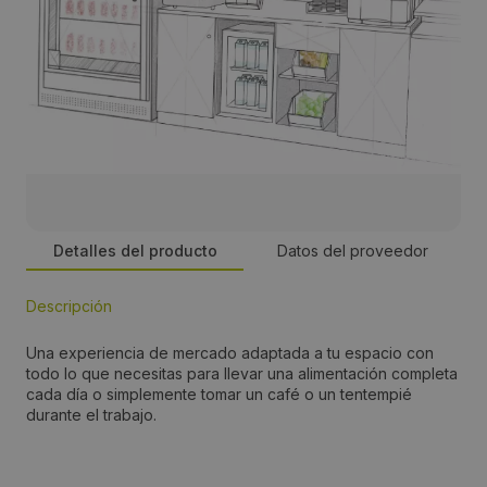
Detalles del producto
Datos del proveedor
Descripción
Persona de contacto:
Una experiencia de mercado adaptada a tu espacio con
Caserven
todo lo que necesitas para llevar una alimentación completa
cada día o simplemente tomar un café o un tentempié
durante el trabajo.
Dirección:
Punta Alta, 48 Pol. San Luis