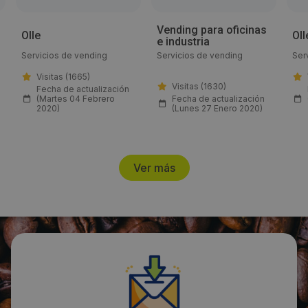
Email:
Vending para oficinas
Olle
Oll
e industria
info@alliancevending.es
Servicios de vending
Servicios de vending
Ser
Visitas (1665)
Web:
Visitas (1630)
Fecha de actualización
(Martes 04 Febrero
Fecha de actualización
https://www.alliancevending.es/localizaciones/vending-
2020)
(Lunes 27 Enero 2020)
en-malaga/
Visitas a producto:
Ver más
1984
Fecha de publicación de producto:
Lunes 27 Enero 2020