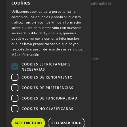
cookies
productos y servicios a través de máquinas automáticas.
Utilizamos cookies para personalizar el
INFORMACIÓN LEGAL
contenido, los anuncios y analizar nuestro
tráfico. También compartimos información
sobre su uso de nuestro sitio con nuestros
Aviso Legal
socios de publicidad y análisis, quienes
pueden combinarla con otra información
Política de Privacidad
que les haya proporcionado o que hayan
Política de Cookies
recopilado a partir del uso de sus servicios.
Más información
Política de calidad y seguridad de la información
COOKIES ESTRICTAMENTE
Contacto
NECESARIAS
COOKIES DE RENDIMIENTO
COOKIES DE PREFERENCIAS
DOSSIER Y CONTRATACIÓN
COOKIES DE FUNCIONALIDAD
Dossier 2026 (ES)
COOKIES NO CLASIFICADAS
Dossier 2026 (EN)
ACEPTAR TODO
RECHAZAR TODO