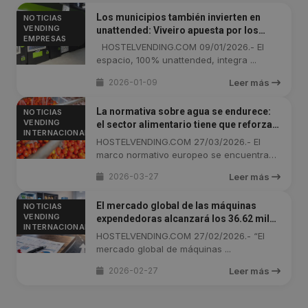
Los municipios también invierten en
NOTICIAS
VENDING
unattended: Viveiro apuesta por los
EMPRESAS
platos preparados y las smart lockers
HOSTELVENDING.COM 09/01/2026.- El
espacio, 100% unattended, integra ...
2026-01-09
Leer más
La normativa sobre agua se endurece:
NOTICIAS
VENDING
el sector alimentario tiene que reforzar
INTERNACIONAL
sus sistemas de control
HOSTELVENDING.COM 27/03/2026.- El
marco normativo europeo se encuentra
en ...
2026-03-27
Leer más
El mercado global de las máquinas
NOTICIAS
VENDING
expendedoras alcanzará los 36.62 mil
INTERNACIONAL
millones de dólares en 2035
HOSTELVENDING.COM 27/02/2026.- “El
mercado global de máquinas ...
2026-02-27
Leer más