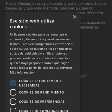
Hostel Vending es una publicación gratuita con periodicidad
bimensual y que está orientada, principal, aunque no
exclusivamente, a los profesionales y empresas del sector
×
del “Vending”; nombre con el que se conoce
Ese sitio web utiliza
genéricamente entre profesionales a la comercialización de
cookies
productos y servicios a través de máquinas automáticas.
Utilizamos cookies para personalizar el
INFORMACIÓN LEGAL
contenido, los anuncios y analizar nuestro
tráfico. También compartimos información
sobre su uso de nuestro sitio con nuestros
Aviso Legal
socios de publicidad y análisis, quienes
pueden combinarla con otra información
Política de Privacidad
que les haya proporcionado o que hayan
Política de Cookies
recopilado a partir del uso de sus servicios.
Más información
Política de calidad y seguridad de la información
COOKIES ESTRICTAMENTE
Contacto
NECESARIAS
COOKIES DE RENDIMIENTO
COOKIES DE PREFERENCIAS
DOSSIER Y CONTRATACIÓN
COOKIES DE FUNCIONALIDAD