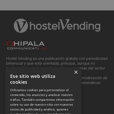
Hostel Vending es una publicación gratuita con periodicidad
bimensual y que está orientada, principal, aunque no
exclusivamente, a los profesionales y empresas del sector
×
del “Vending”; nombre con el que se conoce
Ese sitio web utiliza
genéricamente entre profesionales a la comercialización de
cookies
productos y servicios a través de máquinas automáticas.
Utilizamos cookies para personalizar el
INFORMACIÓN LEGAL
contenido, los anuncios y analizar nuestro
tráfico. También compartimos información
sobre su uso de nuestro sitio con nuestros
Aviso Legal
socios de publicidad y análisis, quienes