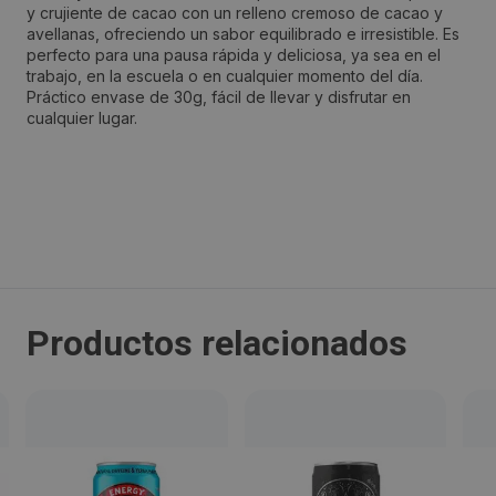
y crujiente de cacao con un relleno cremoso de cacao y
Dirección:
avellanas, ofreciendo un sabor equilibrado e irresistible. Es
perfecto para una pausa rápida y deliciosa, ya sea en el
I- Park Innovation Business Park - Rua Vale do Junco
trabajo, en la escuela o en cualquier momento del día.
109 , Armazém B
Práctico envase de 30g, fácil de llevar y disfrutar en
cualquier lugar.
Localidad:
Oliveira do Bairro
Código Postal:
3770-304
Productos relacionados
Provincia:
Oliveira do Bairro
País:
Portugal