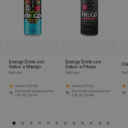
Teléfono:
(+34) 602 35 97 78
Email:
info@vendin-go.com
Web:
Energy Drink con
Energy Drink con
Cl
Sabor a Mango
Sabor a Pitaya
https://www.vendin-go.com/
Bebidas
Bebidas
Beb
Horario de contacto:
Visitas (2549)
Visitas (2132)
Fecha de actualización
Fecha de actualización
(28-10-2024)
(28-10-2024)
Comercial
Visitas a producto:
1499