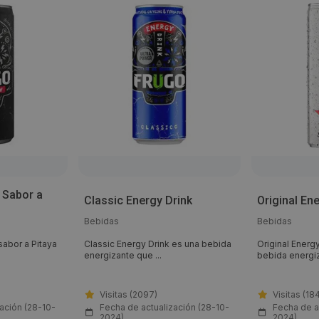
 Sabor a
Classic Energy Drink
Original En
Bebidas
Bebidas
sabor a Pitaya
Classic Energy Drink es una bebida
Original Energ
energizante que ...
bebida energiz
Visitas (2097)
Visitas (18
ación (28-10-
Fecha de actualización (28-10-
Fecha de a
2024)
2024)