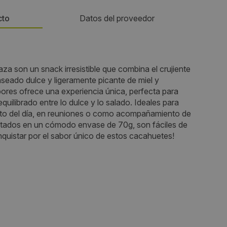
cto
Datos del proveedor
Teléfono:
a son un snack irresistible que combina el crujiente
(+34) 602 35 97 78
seado dulce y ligeramente picante de miel y
ores ofrece una experiencia única, perfecta para
Email:
quilibrado entre lo dulce y lo salado. Ideales para
nto del día, en reuniones o como acompañamiento de
ark - Rua
info@vendin-go.com
entados en un cómodo envase de 70g, son fáciles de
 B
onquistar por el sabor único de estos cacahuetes!
Web:
https://www.vendin-go.com/
Horario de contacto:
Comercial