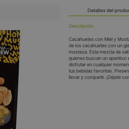
Detalles del produ
Descripción
Persona de contacto:
Cacahuetes con Miel y Mostaz
Inês Loureiro
de los cacahuetes con un gla
mostaza. Esta mezcla de sab
Dirección:
quienes buscan un aperitivo e
disfrutar en cualquier mome
I- Park Innovation Business P
tus bebidas favoritas. Pres
Vale do Junco 109 , Armazém
llevar y compartir. ¡Déjate c
Localidad:
Oliveira do Bairro
Código Postal:
3770-304