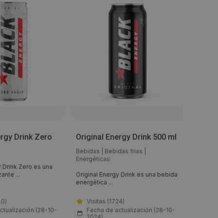
ergy Drink Zero
Original Energy Drink 500 ml
Gaseo
Bebidas
|
Bebidas frías
|
Bebida
Energéticas
y Drink Zero es una
Sumol d
ante ...
Original Energy Drink es una bebida
refrescan
energética ...
40)
Visitas (1724)
Visi
ctualización (28-10-
Fecha de actualización (28-10-
Fech
2024)
202