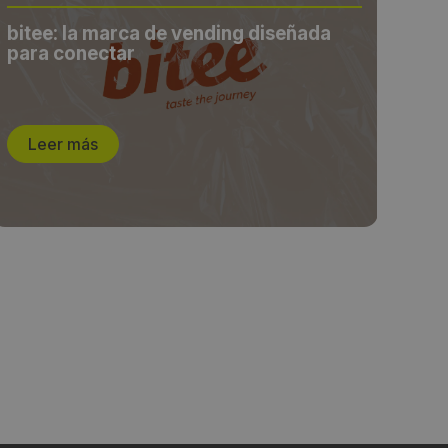
bitee: la marca de vending diseñada
ven
para conectar
más
Leer más
L