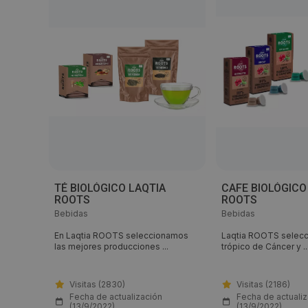
TÉ BIOLÓGICO LAQTIA
CAFE BIOLÓGICO
ROOTS
ROOTS
s
|
Leche
Bebidas
Bebidas
calidad
En Laqtia ROOTS seleccionamos
Laqtia ROOTS selecci
las mejores producciones ...
trópico de Cáncer y ..
Visitas (2830)
Visitas (2186)
Fecha de actualización
Fecha de actuali
(13/9/2022)
(13/9/2022)