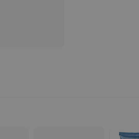
Provincia:
Toledo
País:
España
s