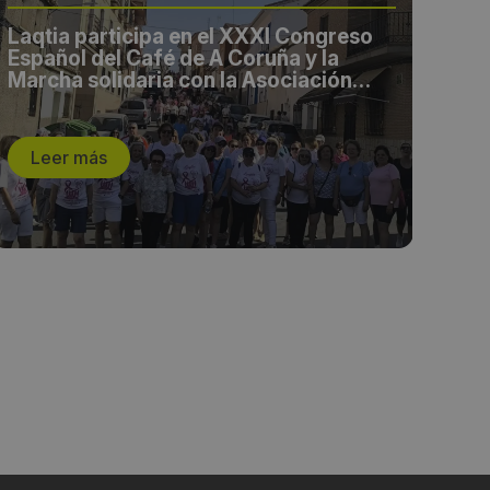
Laqtia participa en el XXXI Congreso
Pie
Español del Café de A Coruña y la
con
Marcha solidaria con la Asociación
des
Melibea
Laq
Leer más
L