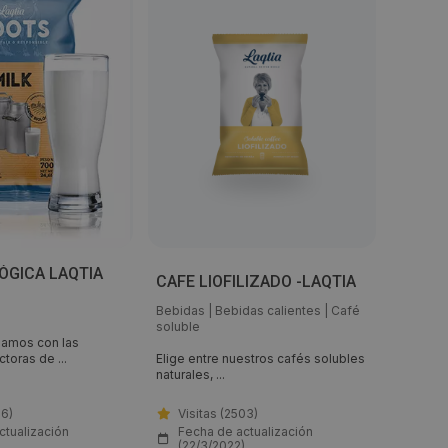
ÓGICA LAQTIA
CAFE LIOFILIZADO -LAQTIA
SOLUB
Bebidas
|
Bebidas calientes
|
Café
Bebidas
soluble
infusio
ajamos con las
toras de ...
Elige entre nuestros cafés solubles
Dispone
naturales, ...
gama de 
86)
Visitas (2503)
Visi
ctualización
Fecha de actualización
Fech
)
(22/3/2022)
(22/