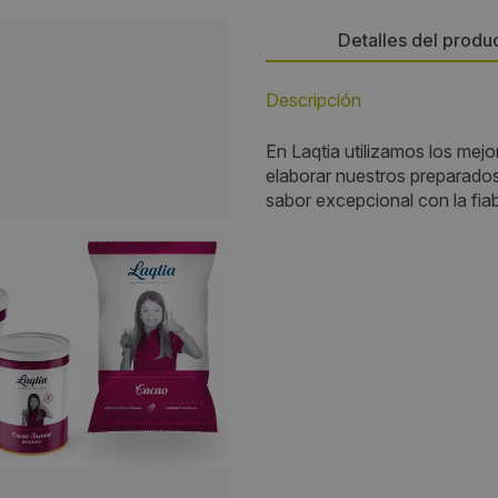
Detalles del produ
Descripción
Persona de contacto:
En Laqtia utilizamos los mej
Alfonso López García
elaborar nuestros preparados
sabor excepcional con la fiab
Dirección:
C/ PADRE JUAN DE MARIANA 
Localidad:
La Mata
Código Postal:
45534