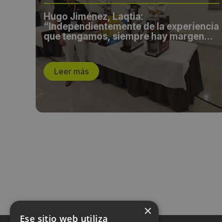
Hugo Jiménez, Laqtia:
a
“Independientemente de la experiencia
de
que tengamos, siempre hay margen
para seguir creciendo y mejorando”
Leer más
×
Ese sitio web utiliza