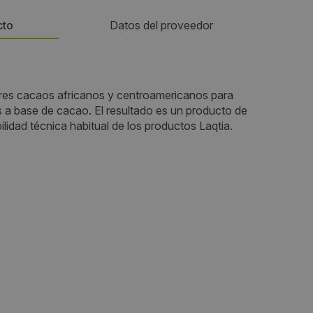
cto
Datos del proveedor
Teléfono:
ores cacaos africanos y centroamericanos para
925772330
 a base de cacao. El resultado es un producto de
ilidad técnica habitual de los productos Laqtia.
Email:
113
comercial@laqtia.com
Web:
https://laqtia.com/
Visitas a producto:
2040