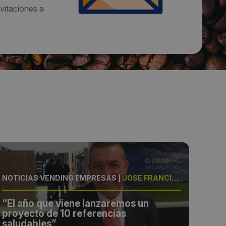
vitaciones a
NOTICIAS VENDING EMPRESAS
|
JOSÉ FRANCISCO GREGORI, JEFE DE VENTAS DE ALBA VENDING
NOTI
“El año que viene lanzaremos un
Los
proyecto de 10 referencias
Art
saludables”