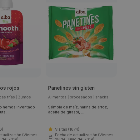
os rojos
Panetines sin gluten
Croiss
das frías
|
Zumos
Alimentos
|
procesados
|
snacks
Aliment
industria
no hemos inventado
Sémola de maíz, harina de arroz,
ta, ...
aceite de girasol, ...
Harina 
(30%) [az
6)
Visitas (1674)
Visit
tualización (Viernes
Fecha de actualización (Viernes
Fech
 del 2019)
28 de Junio del 2019)
28 d