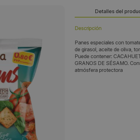
Detalles del produ
Descripción
Persona de contacto:
Panes especiales con tomate
José Francisco Gregori Bern
de girasol, aceite de oliva, 
Puede contener: CACAHUE
Dirección:
GRANOS DE SÉSAMO. Conserv
atmósfera protectora
Avda. de la Llibertat d’Enseny
Pol. Ind. Tisneres
Localidad:
Alzira
Código Postal:
46600