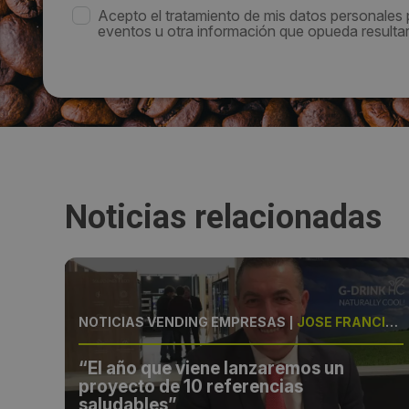
Acepto el tratamiento de mis datos personales
eventos u otra información que opueda resultar 
Noticias relacionadas
S
NOTICIAS VENDING EMPRESAS
|
JOSÉ FRANCISCO GREGORI, JEFE DE VENTAS DE ALBA VENDING
“El año que viene lanzaremos un
et
proyecto de 10 referencias
saludables”