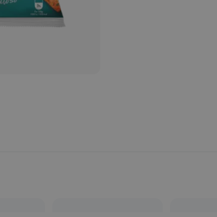
Provincia:
Valencia/València
País:
España
s