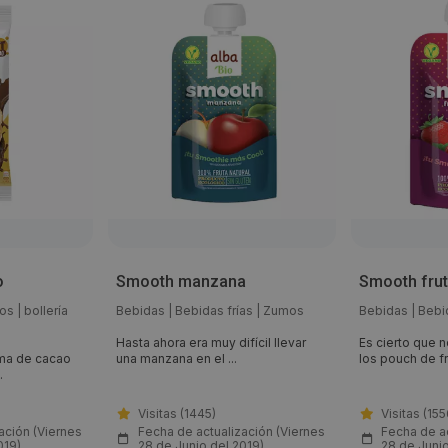
o
Smooth manzana
Smooth frut
os
|
bollería
Bebidas
|
Bebidas frías
|
Zumos
Bebidas
|
Bebi
Hasta ahora era muy difícil llevar
Es cierto que 
ema de cacao
una manzana en el ...
los pouch de fru
.
Visitas (1445)
Visitas (155
ación (Viernes
Fecha de actualización (Viernes
Fecha de ac
019)
28 de Junio del 2019)
28 de Junio