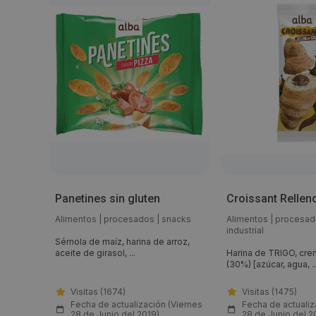
Panetines sin gluten
Croissant Rellen
mos
Alimentos
|
procesados
|
snacks
Alimentos
|
procesad
industrial
entado
Sémola de maíz, harina de arroz,
aceite de girasol, ...
Harina de TRIGO, cr
(30%) [azúcar, agua, ..
Visitas (1674)
Visitas (1475)
(Viernes
Fecha de actualización (Viernes
Fecha de actualiz
28 de Junio del 2019)
28 de Junio del 2