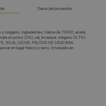
cto
Datos del proveedor
Teléfono:
 y orégano. Ingredientes: Harina de TRIGO, aceite
abeu
610588662
tomate en polvo (2%), sal, levadura, orégano (0,7%).
TE, SOJA, LECHE, FRUTOS DE CÁSCARA,
Email:
ar en lugar fresco y seco. Envasado en
ança s/n.
jfgregori@productosalba.com
Web:
https://albavending.com/
Horario de contacto:
Comercial