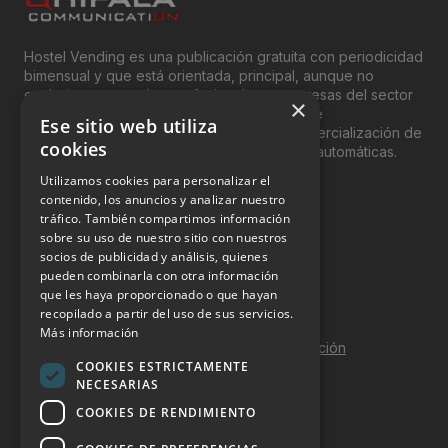
Hostel Vending es una publicación gratuita con periodicidad
bimensual y que está orientada, principal, aunque no
exclusivamente, a los profesionales y empresas del sector
×
del “Vending”; nombre con el que se conoce
Ese sitio web utiliza
genéricamente entre profesionales a la comercialización de
cookies
productos y servicios a través de máquinas automáticas.
Utilizamos cookies para personalizar el
INFORMACIÓN LEGAL
contenido, los anuncios y analizar nuestro
tráfico. También compartimos información
sobre su uso de nuestro sitio con nuestros
Aviso Legal
socios de publicidad y análisis, quienes
pueden combinarla con otra información
Política de Privacidad
que les haya proporcionado o que hayan
Política de Cookies
recopilado a partir del uso de sus servicios.
Más información
Política de calidad y seguridad de la información
COOKIES ESTRICTAMENTE
Contacto
NECESARIAS
COOKIES DE RENDIMIENTO