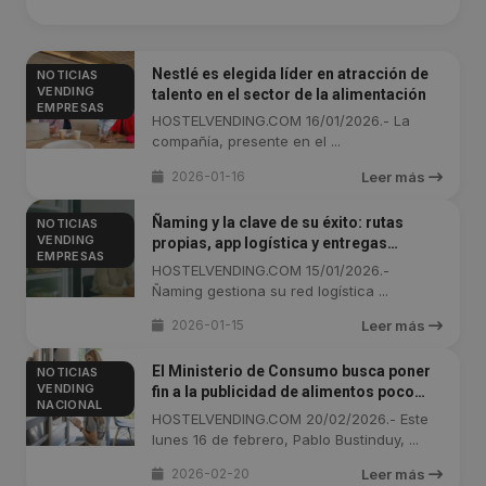
Nestlé es elegida líder en atracción de
NOTICIAS
VENDING
talento en el sector de la alimentación
EMPRESAS
HOSTELVENDING.COM 16/01/2026.- La
compañía, presente en el ...
2026-01-16
Leer más
Ñaming y la clave de su éxito: rutas
NOTICIAS
VENDING
propias, app logística y entregas
EMPRESAS
personalizadas
HOSTELVENDING.COM 15/01/2026.-
Ñaming gestiona su red logística ...
2026-01-15
Leer más
El Ministerio de Consumo busca poner
NOTICIAS
VENDING
fin a la publicidad de alimentos poco
NACIONAL
saludables dirigida a menores
HOSTELVENDING.COM 20/02/2026.- Este
lunes 16 de febrero, Pablo Bustinduy, ...
2026-02-20
Leer más