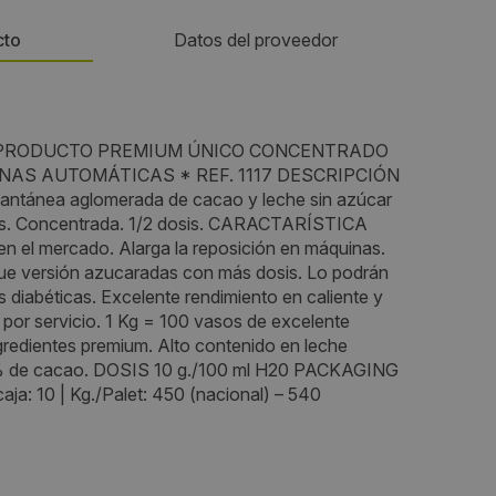
cto
Datos del proveedor
Teléfono:
* PRODUCTO PREMIUM ÚNICO CONCENTRADO
937712311
AS AUTOMÁTICAS * REF. 1117 DESCRIPCIÓN
ntánea aglomerada de cacao y leche sin azúcar
Email:
es. Concentrada. 1/2 dosis. CARACTARÍSTICA
 el mercado. Alarga la reposición en máquinas.
d. Camp
sara.jimenez@simat.es
ue versión azucaradas con más dosis. Lo podrán
s diabéticas. Excelente rendimiento en caliente y
Web:
 g por servicio. 1 Kg = 100 vasos de excelente
redientes premium. Alto contenido en leche
https://simatsolubles.com/
% de cacao. DOSIS 10 g./100 ml H20 PACKAGING
/caja: 10 | Kg./Palet: 450 (nacional) – 540
Horario de contacto:
Comercial