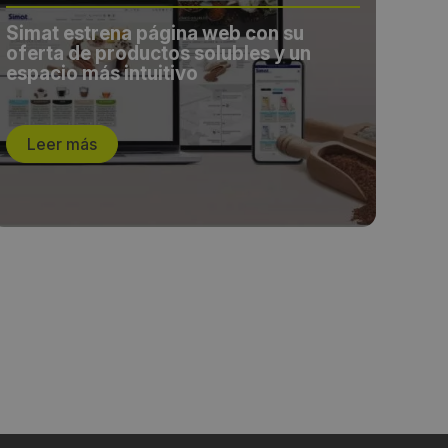
Simat estrena página web con su
Sim
oferta de productos solubles y un
con
espacio más intuitivo
Leer más
L