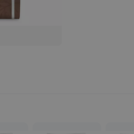
Provincia:
Barcelona
País:
España
s