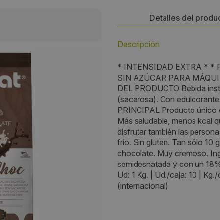
Detalles del produ
Descripción
Persona de contacto:
* INTENSIDAD EXTRA * 
Sara Jiménez
SIN AZÚCAR PARA MÁQUIN
DEL PRODUCTO Bebida insta
Dirección:
(sacarosa). Con edulcorant
PRINCIPAL Producto único en
C/ CASETA DE L´HORT Pol. In
Más saludable, menos kcal q
de la Serra
disfrutar también las persona
frío. Sin gluten. Tan sólo 10
Localidad:
chocolate. Muy cremoso. Ing
semidesnatada y con un 18
Els Hostalets de Pierola
Ud: 1 Kg. | Ud./caja: 10 | Kg.
(internacional)
Código Postal:
08781