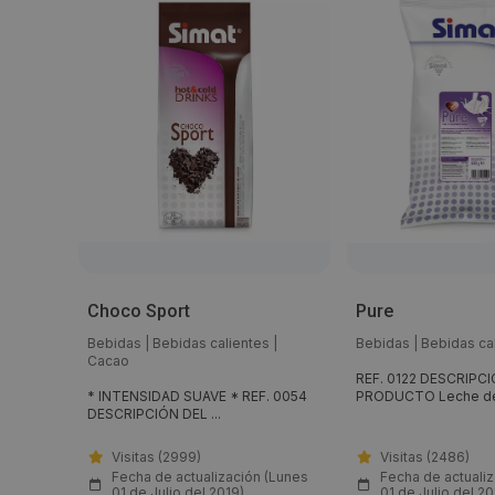
X 10
Choco Sport
Pure
Bebidas
|
Bebidas calientes
|
Bebidas
|
Bebidas ca
Cacao
duct) es
REF. 0122 DESCRIPC
* INTENSIDAD SUAVE * REF. 0054
PRODUCTO Leche des
DESCRIPCIÓN DEL ...
Visitas (2999)
Visitas (2486)
(Lunes
Fecha de actualización (Lunes
Fecha de actuali
01 de Julio del 2019)
01 de Julio del 20