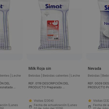
Milk Roja sin
Nevada
lientes
|
Leche
Bebidas
|
Bebidas calientes
|
Leche
Bebidas
|
Bebi
IÓN DEL
REF. 0119 DESCRIPCIÓN DEL
REF. 0009 DE
natada ...
PRODUCTO Preparado ...
PRODUCTO Pre
Visitas (2304)
Visitas (23
zación (Lunes
Fecha de actualización (Lunes
Fecha de a
19)
01 de Julio del 2019)
01 de Julio