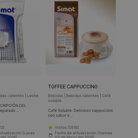
Vaso 
TOFFEE CAPPUCCINO
– 192
das calientes
|
Leche
Bebidas
|
Bebidas calientes
|
Café
Envases
soluble
accesor
SCRIPCIÓN DEL
parado ...
Café Soluble. Delicioso cappuccino
REF. 02
con sabor a ...
AUTOMÁT
22)
Visitas (2618)
Visi
ctualización (Lunes
Fecha de actualización (Viernes
 del 2019)
03 de Mayo del 2019)
Fech