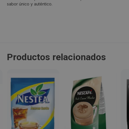
sabor único y auténtico.
Localidad:
Esplugues de Llobregat
Código Postal:
08950
Productos relacionados
Provincia:
Barcelona
País:
España
Teléfono:
900505254