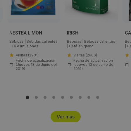
Email:
Nestle.Professional@es.nestle.com
Web:
NESTEA LIMON
IRISH
CA
http://nestleprofessional.es
Bebidas
|
Bebidas calientes
Bebidas
|
Bebidas calientes
Beb
|
Té e infusiones
|
Café en grano
|
C
Visitas a producto:
Visitas (2931)
Visitas (2666)
Fecha de actualización
Fecha de actualización
(Jueves 13 de Junio del
(Jueves 13 de Junio del
2911
2019)
2019)
Fecha de publicación de producto:
Lunes 11 Noviembre 2019
Ver más