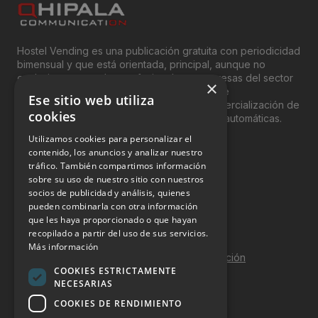
Hostel Vending es una publicación gratuita con periodicidad
bimensual y que está orientada, principal, aunque no
exclusivamente, a los profesionales y empresas del sector
×
del “Vending”; nombre con el que se conoce
Ese sitio web utiliza
genéricamente entre profesionales a la comercialización de
cookies
productos y servicios a través de máquinas automáticas.
Utilizamos cookies para personalizar el
INFORMACIÓN LEGAL
contenido, los anuncios y analizar nuestro
tráfico. También compartimos información
sobre su uso de nuestro sitio con nuestros
Aviso Legal
socios de publicidad y análisis, quienes
pueden combinarla con otra información
Política de Privacidad
que les haya proporcionado o que hayan
Política de Cookies
recopilado a partir del uso de sus servicios.
Más información
Política de calidad y seguridad de la información
COOKIES ESTRICTAMENTE
Contacto
NECESARIAS
COOKIES DE RENDIMIENTO