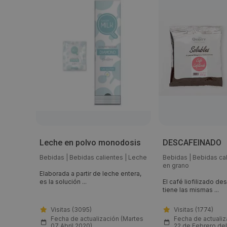
Leche en polvo monodosis
DESCAFEINADO
|
Leche
Bebidas
|
Bebidas calientes
|
Leche
Bebidas
|
Bebidas ca
en grano
amond es
Elaborada a partir de leche entera,
es la solución ...
El café liofilizado d
tiene las mismas ...
Visitas (3095)
Visitas (1774)
(Viernes
Fecha de actualización (Martes
Fecha de actualiz
07 Abril 2020)
22 de Febrero del