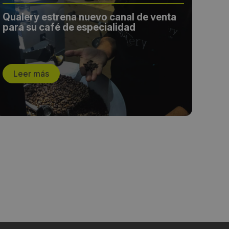
Qualery estrena nuevo canal de venta
El v
para su café de especialidad
de 
Leer más
L