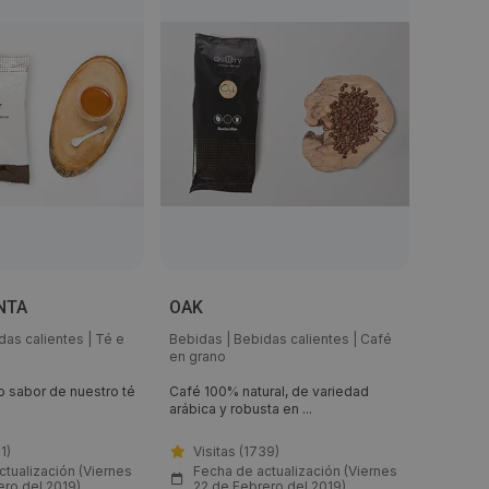
NTA
OAK
AZER
das calientes
|
Té e
Bebidas
|
Bebidas calientes
|
Café
Bebidas
en grano
Cacao
co sabor de nuestro té
Café 100% natural, de variedad
El caca
arábica y robusta en ...
sensació
1)
Visitas (1739)
Visi
tualización (Viernes
Fecha de actualización (Viernes
Fech
ero del 2019)
22 de Febrero del 2019)
22 d