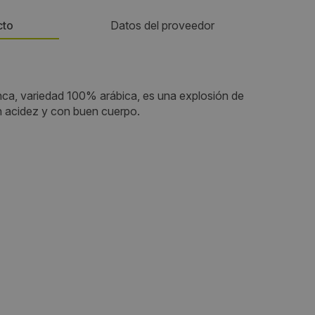
cto
Datos del proveedor
Teléfono:
nca, variedad 100% arábica, es una explosión de
606018963
n acidez y con buen cuerpo.
Email:
,
salvarez@qualery.es
Web:
http://www.qualery.es/
Horario de contacto:
8,00 - 15,00