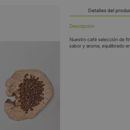
Detalles del produ
Descripción
Persona de contacto:
Nuestro café selección de fi
Saúl Alvarez Rincón
sabor y aroma, equilibrado e
Dirección:
C/ Saturnino López López s/n
Localidad:
Val de Santo Domingo
Código Postal:
45526