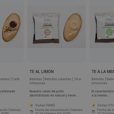
TE AL LIMÓN
TE A LA ME
lientes
|
Café
Bebidas
|
Bebidas calientes
|
Té e
Bebidas
|
Bebi
infusiones
infusiones
escafeinado
Nuestro caldo de pollo
El característi
deshidratado es natural y tiene ...
a la menta ...
Visitas (1685)
Visitas (173
ación (Viernes
Fecha de actualización (Viernes
Fecha de ac
 2019)
22 de Febrero del 2019)
22 de Febr