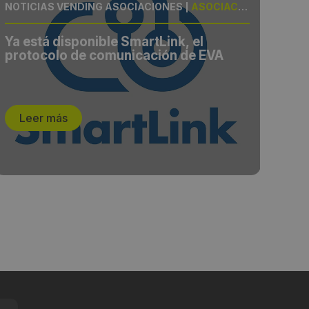
NOTICIAS VENDING ASOCIACIONES
|
ASOCIACIÓN, LANZAMIENTO
NOT
Ya está disponible SmartLink, el
Sip
protocolo de comunicación de EVA
pes
pag
com
Leer más
L