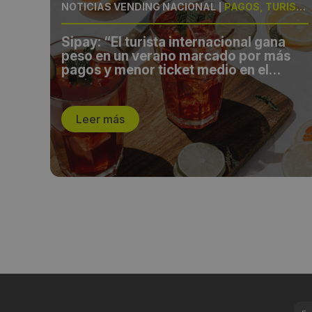
AMIENTO
NOTICIAS VENDING NACIONAL
|
PAGOS, TURISMO
Sipay: “El turista internacional gana
peso en un verano marcado por más
pagos y menor ticket medio en el
comercio español”
Leer más