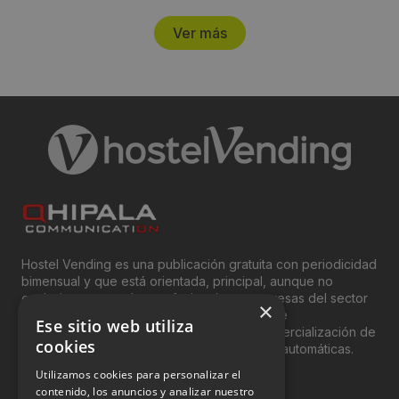
Ver más
Hostel Vending es una publicación gratuita con periodicidad
bimensual y que está orientada, principal, aunque no
exclusivamente, a los profesionales y empresas del sector
×
del “Vending”; nombre con el que se conoce
Ese sitio web utiliza
genéricamente entre profesionales a la comercialización de
cookies
productos y servicios a través de máquinas automáticas.
Utilizamos cookies para personalizar el
INFORMACIÓN LEGAL
contenido, los anuncios y analizar nuestro