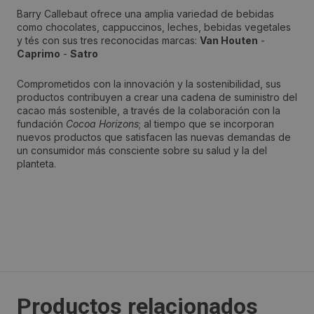
Barry Callebaut ofrece una amplia variedad de bebidas
Localidad:
como chocolates, cappuccinos, leches, bebidas vegetales
y tés con sus tres reconocidas marcas:
Van Houten
-
Barcelona
Caprimo
-
Satro
Comprometidos con la innovación y la sostenibilidad, sus
Código Postal:
productos contribuyen a crear una cadena de suministro del
cacao más sostenible, a través de la colaboración con la
08007
fundación
Cocoa Horizons
; al tiempo que se incorporan
nuevos productos que satisfacen las nuevas demandas de
Provincia:
un consumidor más consciente sobre su salud y la del
planteta.
Barcelona
País:
España
Teléfono:
+34 685189122
Productos relacionados