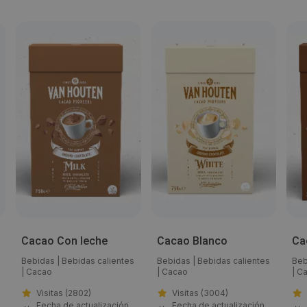
Email:
alejandro_del_olmo@barry-callebaut.com
Web:
https://www.barry-callebaut.com/es-ES/vending
Horario de contacto:
Comercial
Visitas a producto:
5905
Cacao Con leche
Cacao Blanco
Ca
Bebidas
|
Bebidas calientes
Bebidas
|
Bebidas calientes
Beb
Fecha de publicación de producto:
|
Cacao
|
Cacao
|
C
Jueves 12 Agosto 2010
Visitas (2802)
Visitas (3004)
Fecha de actualización
Fecha de actualización