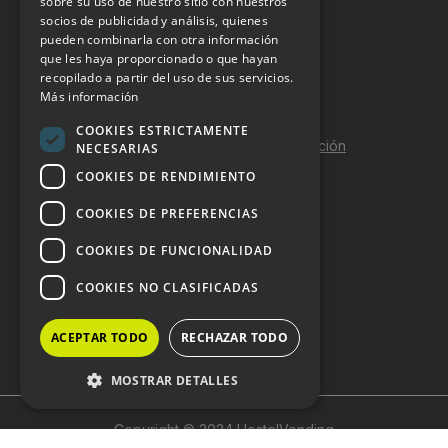
sobre su uso de nuestro sitio con nuestros
socios de publicidad y análisis, quienes
pueden combinarla con otra información
Aviso Legal
que les haya proporcionado o que hayan
Política de Privacidad
recopilado a partir del uso de sus servicios.
Más información
Política de Cookies
COOKIES ESTRICTAMENTE
Política de calidad y seguridad de la información
NECESARIAS
COOKIES DE RENDIMIENTO
Contacto
COOKIES DE PREFERENCIAS
COOKIES DE FUNCIONALIDAD
DOSSIER Y CONTRATACIÓN
COOKIES NO CLASIFICADAS
Dossier 2026 (ES)
ACEPTAR TODO
RECHAZAR TODO
Dossier 2026 (EN)
MOSTRAR DETALLES
Copyright © 2024 HostelVending