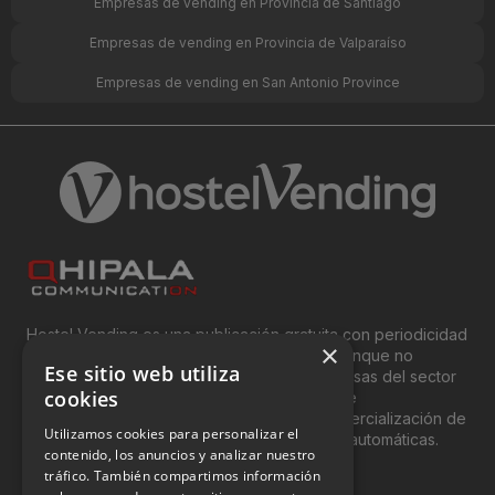
Empresas de vending en Provincia de Santiago
Empresas de vending en Provincia de Valparaíso
Empresas de vending en San Antonio Province
Hostel Vending es una publicación gratuita con periodicidad
×
bimensual y que está orientada, principal, aunque no
Ese sitio web utiliza
exclusivamente, a los profesionales y empresas del sector
cookies
del “Vending”; nombre con el que se conoce
genéricamente entre profesionales a la comercialización de
Utilizamos cookies para personalizar el
productos y servicios a través de máquinas automáticas.
contenido, los anuncios y analizar nuestro
tráfico. También compartimos información
INFORMACIÓN LEGAL