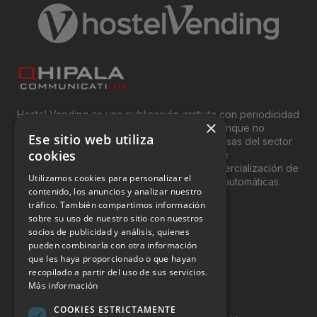
Hostel Vending es una publicación gratuita con periodicidad
×
bimensual y que está orientada, principal, aunque no
Ese sitio web utiliza
exclusivamente, a los profesionales y empresas del sector
cookies
del “Vending”; nombre con el que se conoce
genéricamente entre profesionales a la comercialización de
Utilizamos cookies para personalizar el
productos y servicios a través de máquinas automáticas.
contenido, los anuncios y analizar nuestro
tráfico. También compartimos información
INFORMACIÓN LEGAL
sobre su uso de nuestro sitio con nuestros
socios de publicidad y análisis, quienes
pueden combinarla con otra información
Aviso Legal
que les haya proporcionado o que hayan
Política de Privacidad
recopilado a partir del uso de sus servicios.
Más información
Política de Cookies
COOKIES ESTRICTAMENTE