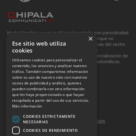
Hostel Vending es una publicación gratuita con periodicidad
×
bimensual y que está orientada, principal, aunque no
Ese sitio web utiliza
exclusivamente, a los profesionales y empresas del sector
cookies
del “Vending”; nombre con el que se conoce
genéricamente entre profesionales a la comercialización de
Utilizamos cookies para personalizar el
productos y servicios a través de máquinas automáticas.
contenido, los anuncios y analizar nuestro
tráfico. También compartimos información
INFORMACIÓN LEGAL
sobre su uso de nuestro sitio con nuestros
socios de publicidad y análisis, quienes
pueden combinarla con otra información
Aviso Legal
que les haya proporcionado o que hayan
Política de Privacidad
recopilado a partir del uso de sus servicios.
Más información
Política de Cookies
COOKIES ESTRICTAMENTE
Política de calidad y seguridad de la información
NECESARIAS
COOKIES DE RENDIMIENTO
Contacto