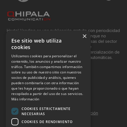
Hostel Vending es una publicación gratuita con periodicidad
×
bimensual y que está orientada, principal, aunque no
Ese sitio web utiliza
exclusivamente, a los profesionales y empresas del sector
cookies
del “Vending”; nombre con el que se conoce
genéricamente entre profesionales a la comercialización de
Utilizamos cookies para personalizar el
productos y servicios a través de máquinas automáticas.
contenido, los anuncios y analizar nuestro
tráfico. También compartimos información
INFORMACIÓN LEGAL
sobre su uso de nuestro sitio con nuestros
socios de publicidad y análisis, quienes
pueden combinarla con otra información
Aviso Legal
que les haya proporcionado o que hayan
Política de Privacidad
recopilado a partir del uso de sus servicios.
Más información
Política de Cookies
COOKIES ESTRICTAMENTE
Política de calidad y seguridad de la información
NECESARIAS
COOKIES DE RENDIMIENTO
Contacto