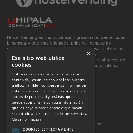
Hostel Vending es una publicación gratuita con periodicidad
bimensual y que está orientada, principal, aunque no
exclusivamente, a los profesionales y empresas del sector
×
del “Vending”; nombre con el que se conoce
Ese sitio web utiliza
genéricamente entre profesionales a la comercialización de
cookies
productos y servicios a través de máquinas automáticas.
Utilizamos cookies para personalizar el
INFORMACIÓN LEGAL
contenido, los anuncios y analizar nuestro
tráfico. También compartimos información
sobre su uso de nuestro sitio con nuestros
Aviso Legal
socios de publicidad y análisis, quienes
pueden combinarla con otra información
Política de Privacidad
que les haya proporcionado o que hayan
Política de Cookies
recopilado a partir del uso de sus servicios.
Más información
Política de calidad y seguridad de la información
COOKIES ESTRICTAMENTE