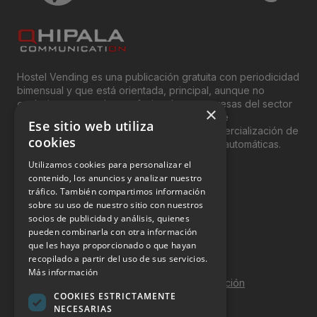
Hostel Vending es una publicación gratuita con periodicidad
bimensual y que está orientada, principal, aunque no
exclusivamente, a los profesionales y empresas del sector
×
del “Vending”; nombre con el que se conoce
Ese sitio web utiliza
genéricamente entre profesionales a la comercialización de
cookies
productos y servicios a través de máquinas automáticas.
Utilizamos cookies para personalizar el
INFORMACIÓN LEGAL
contenido, los anuncios y analizar nuestro
tráfico. También compartimos información
sobre su uso de nuestro sitio con nuestros
Aviso Legal
socios de publicidad y análisis, quienes
pueden combinarla con otra información
Política de Privacidad
que les haya proporcionado o que hayan
Política de Cookies
recopilado a partir del uso de sus servicios.
Más información
Política de calidad y seguridad de la información
COOKIES ESTRICTAMENTE
Contacto
NECESARIAS