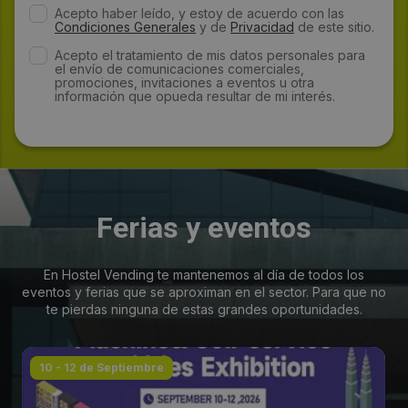
Acepto haber leído, y estoy de acuerdo con las
Condiciones Generales
y de
Privacidad
de este sitio.
Acepto el tratamiento de mis datos personales para
el envío de comunicaciones comerciales,
promociones, invitaciones a eventos u otra
información que opueda resultar de mi interés.
Ferias y eventos
En Hostel Vending te mantenemos al día de todos los
eventos y ferias que se aproximan en el sector. Para que no
te pierdas ninguna de estas grandes oportunidades.
10 - 12 de Septiembre