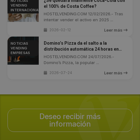
¿Se quedará finalmente Coca-Cola con
NOTICIAS
VENDING
el 100% de Costa Coffee?
INTERNACIONAL
HOSTELVENDING.COM 12/02/2026.- Tras
intentar vender el activo en 2025 ...
2026-02-12
Leer más
Domino’s Pizza da el salto a la
NOTICIAS
VENDING
distribución automática 24 horas en
EMPRESAS
España
HOSTELVENDING.COM 24/07/2026.-
Domino’s Pizza, la popular ...
2026-07-24
Leer más
Deseo recibir más
información