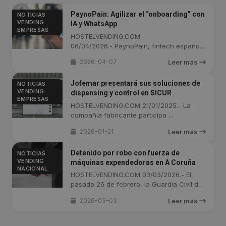
PaynoPain: Agilizar el “onboarding” con
NOTICIAS
VENDING
IA y WhatsApp
EMPRESAS
HOSTELVENDING.COM
06/04/2026.- PaynoPain, fintech española
...
2026-04-07
Leer más
Jofemar presentará sus soluciones de
NOTICIAS
VENDING
dispensing y control en SICUR
EMPRESAS
HOSTELVENDING.COM 21/01/2025.- La
compañía fabricante participa ...
2026-01-21
Leer más
Detenido por robo con fuerza de
NOTICIAS
VENDING
máquinas expendedoras en A Coruña
NACIONAL
HOSTELVENDING.COM 03/03/2026.- El
pasado 26 de febrero, la Guardia Civil de
...
2026-03-03
Leer más