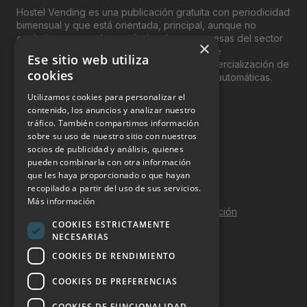
Hostel Vending es una publicación gratuita con periodicidad
bimensual y que está orientada, principal, aunque no
exclusivamente, a los profesionales y empresas del sector
×
del “Vending”; nombre con el que se conoce
Ese sitio web utiliza
genéricamente entre profesionales a la comercialización de
cookies
productos y servicios a través de máquinas automáticas.
Utilizamos cookies para personalizar el
INFORMACIÓN LEGAL
contenido, los anuncios y analizar nuestro
tráfico. También compartimos información
sobre su uso de nuestro sitio con nuestros
Aviso Legal
socios de publicidad y análisis, quienes
pueden combinarla con otra información
Política de Privacidad
que les haya proporcionado o que hayan
Política de Cookies
recopilado a partir del uso de sus servicios.
Más información
Política de calidad y seguridad de la información
COOKIES ESTRICTAMENTE
Contacto
NECESARIAS
COOKIES DE RENDIMIENTO
COOKIES DE PREFERENCIAS
DOSSIER Y CONTRATACIÓN
COOKIES DE FUNCIONALIDAD