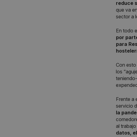
reduce s
que va en
sector a 
En todo 
por part
para Res
hosteler
Con esto 
los “aguj
teniendo-
expendedo
Frente a e
servicio d
la pand
comedores
al trabaj
datos, el