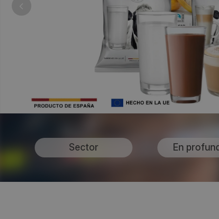
Sector
En profun