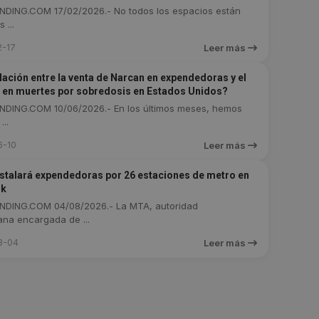
DING.COM 17/02/2026.- No todos los espacios están
 ...
2-17
Leer más
elación entre la venta de Narcan en expendedoras y el
en muertes por sobredosis en Estados Unidos?
DING.COM 10/06/2026.- En los últimos meses, hemos
...
6-10
Leer más
stalará expendedoras por 26 estaciones de metro en
rk
DING.COM 04/08/2026.- La MTA, autoridad
ana encargada de ...
8-04
Leer más