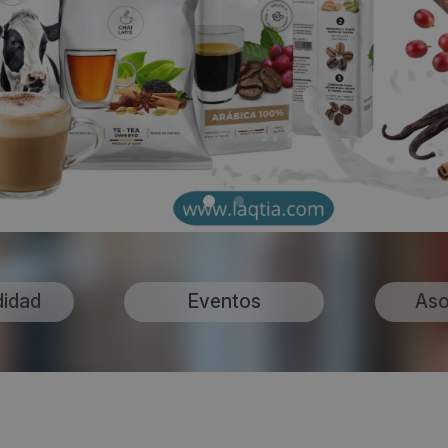
didad
Eventos
Aso