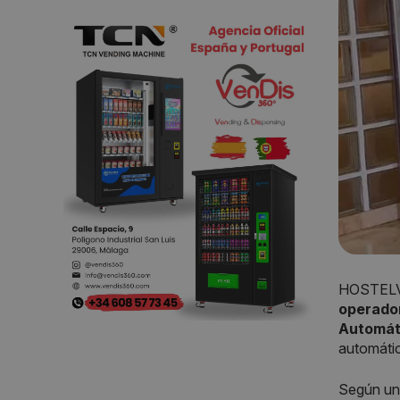
HOSTELVE
operado
Automát
automáti
Según un