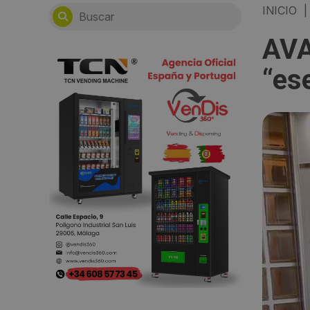
INICIO
|
AVA
“es